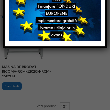
Noua
MASINA DE BRODAT
RICOMA-RCM-1202CH-RCM-
1502CH
Cere ofertă
Vezi produse: