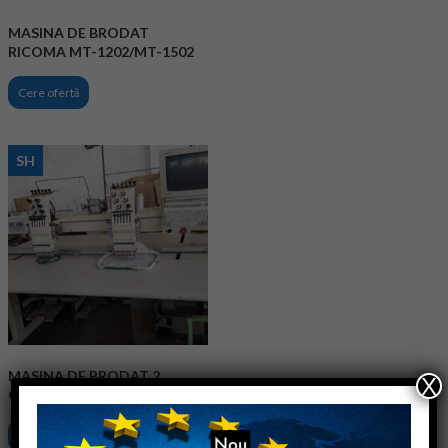
MASINA DE BRODAT
RICOMA MT-1202/MT-1502
Cere ofertă
SH
MASINA DE BRODAT 2
X
CAPETE GUNOLD GT126
Cere ofertă