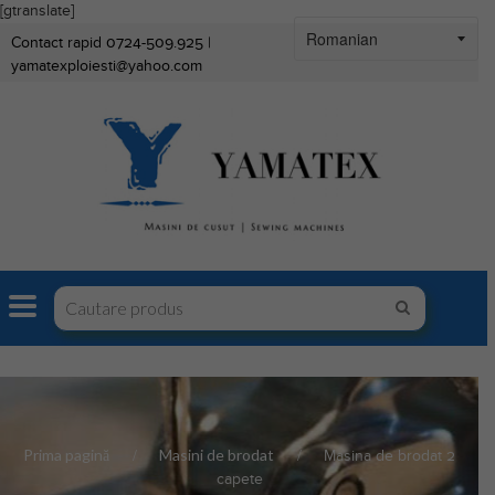
[gtranslate]
Contact rapid 0724-509.925 |
yamatexploiesti@yahoo.com
Prima pagină
Masini de brodat
Masina de brodat 2
capete