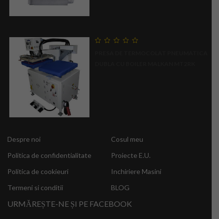
0
PRESA DE TERMOCOLAT PNEUMATICA
out
of
DUBLA CU BOILER MALKAN MT2RK
5
Despre noi
Cosul meu
Politica de confidentialitate
Proiecte E.U.
Politica de cookieuri
Inchiriere Masini
Termeni si conditii
BLOG
URMĂREȘTE-NE ȘI PE FACEBOOK