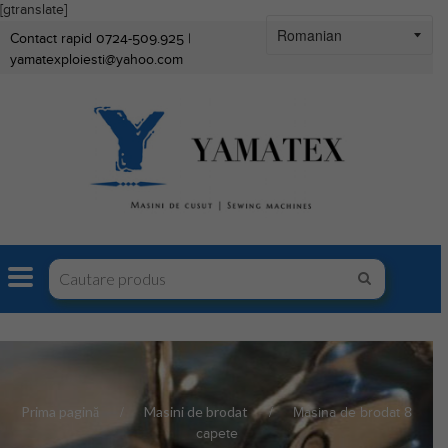
[gtranslate]
Contact rapid 0724-509.925 |
yamatexploiesti@yahoo.com
Prima pagină
Masini de brodat
Masina de brodat 8
capete