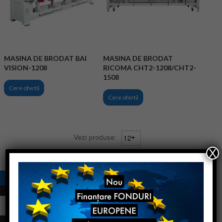
MASINA DE BRODAT BAI
MASINA DE BRODAT
VISION-1208
RICOMA CHT2-1208/CHT2-
1508
Cere ofertă
Cere ofertă
Vezi produse:
X
DESPRE NOI