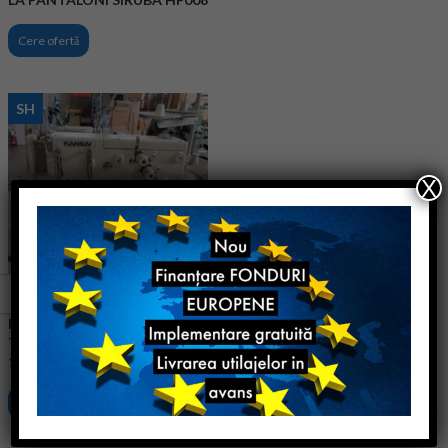
Cere ofertă
SH
X
MASINA DE APLICAT BETELIE
TIP JEANS KANSAI DLR-
1508P
Cere ofertă