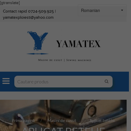
[gtranslate]
Contact rapid 0724-509.925 |
yamatexploiesti@yahoo.com
Prima pagină
Masini de cusut
Aplicat betelie