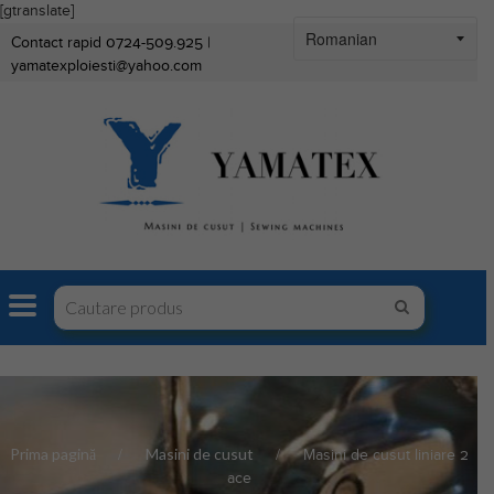
[gtranslate]
Contact rapid 0724-509.925 |
yamatexploiesti@yahoo.com
Prima pagină
Masini de cusut
Masini de cusut liniare 2
ace