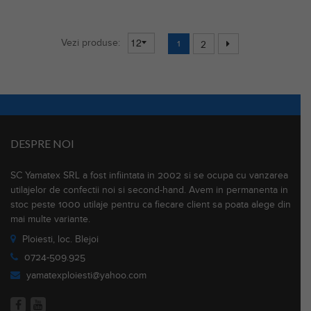
Vezi produse:
1
2
DESPRE NOI
SC Yamatex SRL a fost infiintata in 2002 si se ocupa cu vanzarea
utilajelor de confectii noi si second-hand. Avem in permanenta in
stoc peste 1000 utilaje pentru ca fiecare client sa poata alege din
mai multe variante.
Ploiesti, loc. Blejoi
0724-509.925
yamatexploiesti@yahoo.com