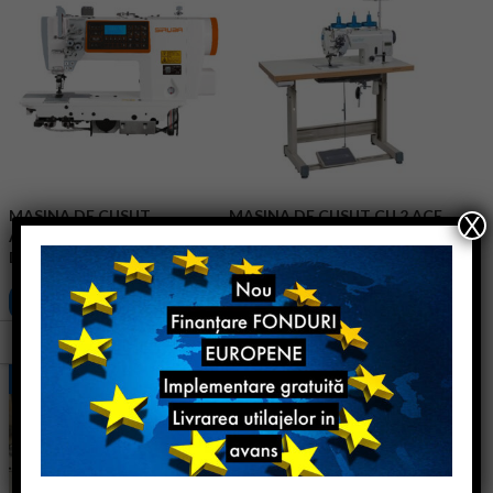
MASINA DE CUSUT
MASINA DE CUSUT CU 2 ACE
X
AUTOMATA CU 2 ACE SIRUBA
GF-2210
DT828L
Cere ofertă
Cere ofertă
SH