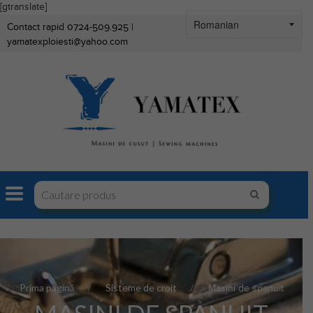
[gtranslate]
Contact rapid 0724-509.925 |
yamatexploiesti@yahoo.com
Prima pagină
Sisteme de croit
Masini de spanuit