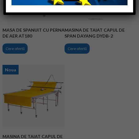
MASA DE SPANUIT CU PERNA
MASINA DE TAIAT CAPUL DE
DE AER AT180
SPAN DAYANG DYDB-2
Cere ofertă
Cere ofertă
Noua
MASINA DE TAIAT CAPUL DE