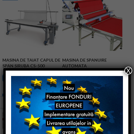
MASINA DE TAIAT CAPUL DE
MASINA DE SPANUIRE
SPAN SIRUBA CS-500
AUTOMATA
X
Cere ofertă
Cere ofertă
Noua
Noua