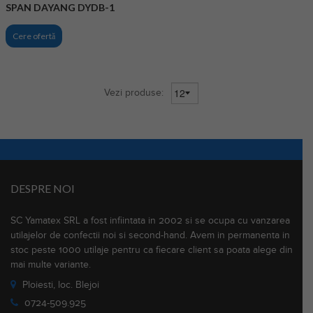
SPAN DAYANG DYDB-1
Cere ofertă
Vezi produse:
DESPRE NOI
SC Yamatex SRL a fost infiintata in 2002 si se ocupa cu vanzarea
utilajelor de confectii noi si second-hand. Avem in permanenta in
stoc peste 1000 utilaje pentru ca fiecare client sa poata alege din
mai multe variante.
Ploiesti, loc. Blejoi
0724-509.925