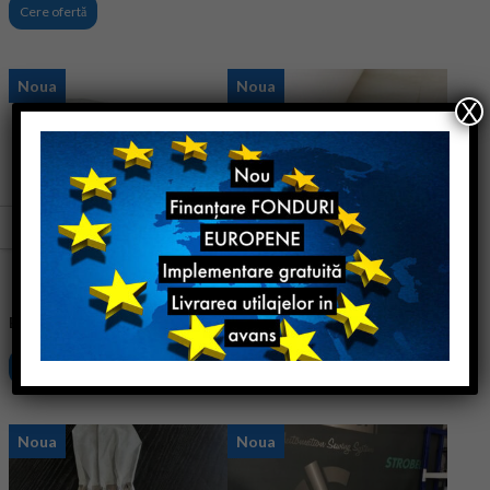
Cere ofertă
Noua
Noua
X
ELASTIC
ROLA MATERIAL TNT
Cere ofertă
Cere ofertă
Noua
Noua