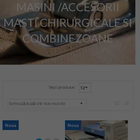
MASINI /ACCESORII
MASTI CHIRURGICALE SI
COMBINEZOANE
Vezi produse:
Noua
Noua