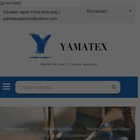
[gtranslate]
Contact rapid 0724-509.925 |
yamatexploiesti@yahoo.com
Prima pagină
Utilaje Speciale
Masini /Accesorii Masti
Chirurgicale si Combinezoane