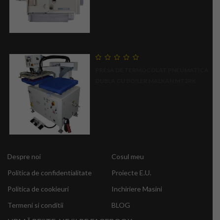
0
PRESA DE TERMOCOLAT PNEUMATICA
out
of
DUBLA CU BOILER MALKAN MT2RK
5
Despre noi
Cosul meu
Politica de confidentialitate
Proiecte E.U.
Politica de cookieuri
Inchiriere Masini
Termeni si conditii
BLOG