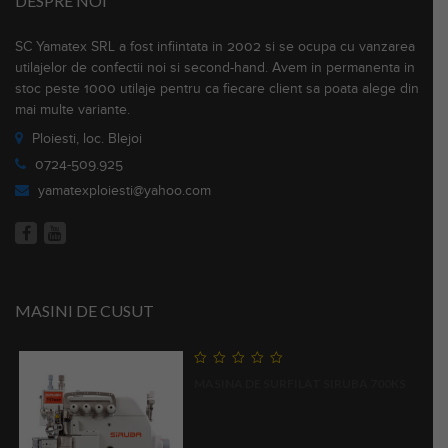
DESPRE NOI
SC Yamatex SRL a fost infiintata in 2002 si se ocupa cu vanzarea
utilajelor de confectii noi si second-hand. Avem in permanenta in
stoc peste 1000 utilaje pentru ca fiecare client sa poata alege din
mai multe variante.
Ploiesti, loc. Blejoi
0724-509.925
yamatexploiesti@yahoo.com
MASINI DE CUSUT
0
MASINA DE SURFILAT SIRUBA 700KS
out
of
5