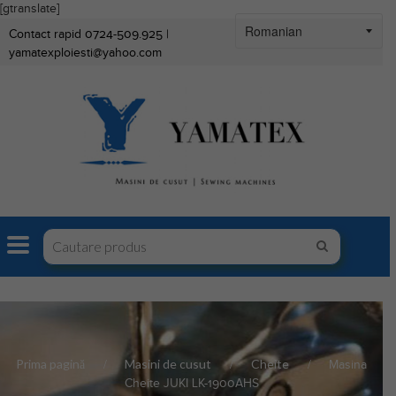
[gtranslate]
Contact rapid 0724-509.925 |
yamatexploiesti@yahoo.com
Prima pagină
Masini de cusut
Cheite
Masina
Cheite JUKI LK-1900AHS