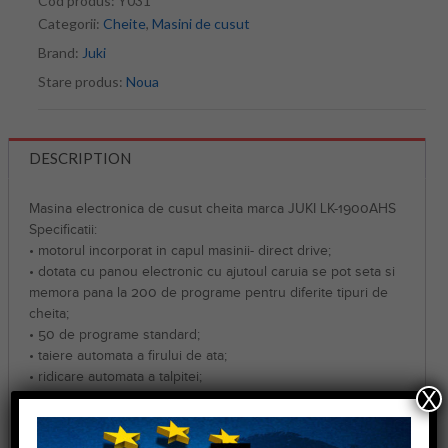
Cod produs:
Y031
Categorii:
Cheite
,
Masini de cusut
Brand:
Juki
Stare produs:
Noua
DESCRIPTION
Masina electronica de cusut cheita marca JUKI LK-1900AHS
Specificatii:
• motorul incorporat in capul masinii- direct drive;
• dotata cu panou electronic cu ajutoul caruia se pot seta si
memora pana la 200 de programe pentru diferite tipuri de
cheita;
• 50 de programe standard;
• taiere automata a firului de ata;
• ridicare automata a talpitei;
X
• aria maxima de coasere este de 30mm x 40 mm;
• viteza maxima este de 3000 rot/min;
• se pot coase materiale subtiri, medii si groase