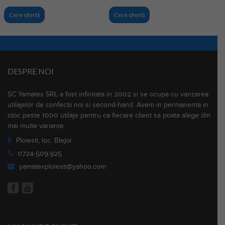
Ce
Cere ofertă
Cere ofertă
DESPRE NOI
SC Yamatex SRL a fost infiintata in 2002 si se ocupa cu vanzarea
utilajelor de confectii noi si second-hand. Avem in permanenta in
stoc peste 1000 utilaje pentru ca fiecare client sa poata alege din
mai multe variante.
Ploiesti, loc. Blejoi
0724-509.925
yamatexploiesti@yahoo.com