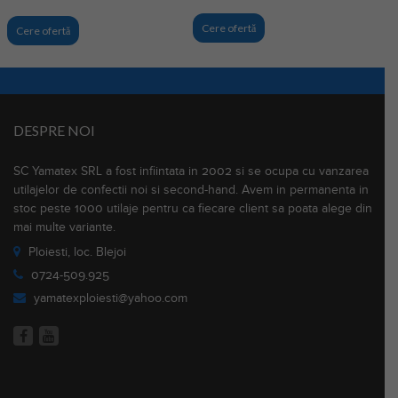
Cere ofertă
Cere ofertă
DESPRE NOI
SC Yamatex SRL a fost infiintata in 2002 si se ocupa cu vanzarea
utilajelor de confectii noi si second-hand. Avem in permanenta in
stoc peste 1000 utilaje pentru ca fiecare client sa poata alege din
mai multe variante.
Ploiesti, loc. Blejoi
0724-509.925
yamatexploiesti@yahoo.com