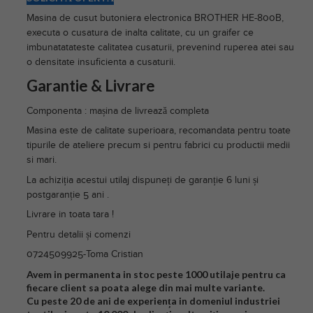
Masina de cusut butoniera electronica BROTHER HE-800B,
executa o cusatura de inalta calitate, cu un graifer ce
imbunatatateste calitatea cusaturii, prevenind ruperea atei sau
o densitate insuficienta a cusaturii.
Garantie & Livrare
Componenta : mașina de livrează completa
Masina este de calitate superioara, recomandata pentru toate
tipurile de ateliere precum si pentru fabrici cu productii medii
si mari.
La achiziția acestui utilaj dispuneți de garanție 6 luni și
postgaranție 5 ani .
Livrare in toata tara !
Pentru detalii și comenzi
0724509925-Toma Cristian
Avem in permanenta in stoc peste 1000 utilaje pentru ca
fiecare client sa poata alege din mai multe variante.
Cu peste 20 de ani de experiența in domeniul industriei