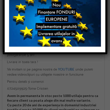
imbunatatateste calitatea cusaturii, prevenind ruperea atei
sau o densitate insuficienta a cusaturii.
Garantie & Livrare
mașin
Componenta :
a de livrează completa
Masina este de calitate superioara, recomandata pentru
toate tipurile de ateliere precum si pentru fabrici cu productii
medii si mari.
La achiziția acestui utilaj dispuneți de garanție 6 luni și
postgaranție 5 ani .
Livrare in toata tara !
YOUTUBE
Va invitam si pe pagina nostra de
unde puteti
vedea videoclipuri cu utilajele noastre in functiune
Pentru detalii și comenzi
0724509925-Toma Cristian
Avem in permanenta in stoc peste 1000 utilaje pentru ca
fiecare client sa poata alege din mai multe variante.
Cu peste 20 de ani de experiența in domeniul industriei
textile și peste 10.000 de clienți multumiți ne asiguram ca