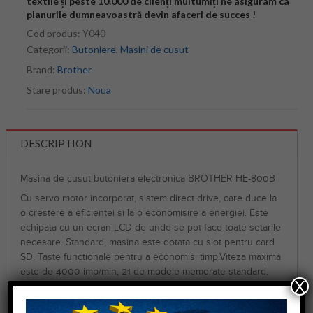
textile și peste 10.000 de clienți multumiți ne asiguram ca
planurile dumneavoastră devin afaceri de succes !
Cod produs:
Y040
Categorii:
Butoniere
,
Masini de cusut
Brand:
Brother
Stare produs:
Noua
DESCRIPTION
Masina de cusut butoniera electronica BROTHER HE-800B
Cu servo motor incorporat, sistem direct drive, care duce la
o crestere a eficientei si la o economisire a energiei. Este
echipata cu un ecran LCD de unde se pot face toate setarile
necesare. Standard, masina este dotata cu slot pentru card
SD. Taste functionale pentru a economisi timp.Viteza maxima
este de 4000 imp/min, 21 de modele memorate standard.
X
Masina de cusut butoniera electronica BROTHER HE-800B,
executa o cusatura de inalta calitate, cu un graifer ce