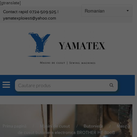
[gtranslate]
Contact rapid 0724-509.925 |
yamatexploiesti@yahoo.com
Prima pagină
Masini de cusut
Butoniere
Masina
de cusut butoniera electronica BROTHER HE-800B