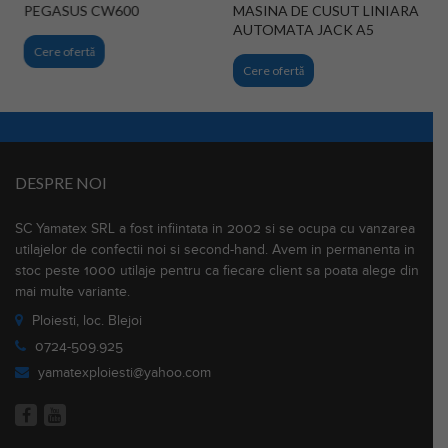
PEGASUS CW600
MASINA DE CUSUT LINIARA
AUTOMATA JACK A5
Cere ofertă
Cere ofertă
DESPRE NOI
SC Yamatex SRL a fost infiintata in 2002 si se ocupa cu vanzarea
utilajelor de confectii noi si second-hand. Avem in permanenta in
stoc peste 1000 utilaje pentru ca fiecare client sa poata alege din
mai multe variante.
Ploiesti, loc. Blejoi
0724-509.925
yamatexploiesti@yahoo.com