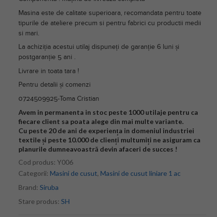
Masina este de calitate superioara, recomandata pentru toate
tipurile de ateliere precum si pentru fabrici cu productii medii
si mari.
La achiziția acestui utilaj dispuneți de garanție 6 luni și
postgaranție 5 ani .
Livrare in toata tara !
Pentru detalii și comenzi
0724509925-Toma Cristian
Avem in permanenta in stoc peste 1000 utilaje pentru ca
fiecare client sa poata alege din mai multe variante.
Cu peste 20 de ani de experiența in domeniul industriei
textile și peste 10.000 de clienți multumiți ne asiguram ca
planurile dumneavoastră devin afaceri de succes !
Cod produs:
Y006
Categorii:
Masini de cusut
,
Masini de cusut liniare 1 ac
Brand:
Siruba
Stare produs:
SH