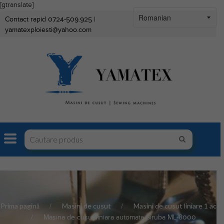
[gtranslate]
Contact rapid 0724-509.925 |
yamatexploiesti@yahoo.com
Prima pagină
Masini de cusut
Masini de cusut liniare 1 ac
Masina de cusut liniara automata Siruba ML-8000