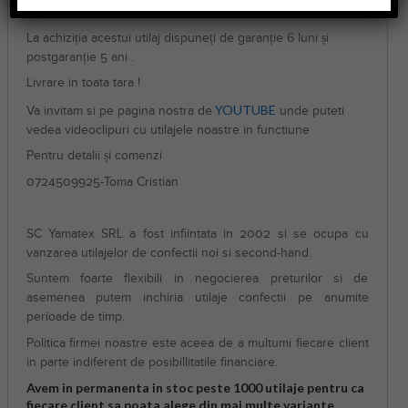
medii si mari.
La achiziția acestui utilaj dispuneți de garanție 6 luni și
postgaranție 5 ani .
Livrare in toata tara !
YOUTUBE
Va invitam si pe pagina nostra de
unde puteti
vedea videoclipuri cu utilajele noastre in functiune
Pentru detalii și comenzi
0724509925-Toma Cristian
SC Yamatex SRL a fost infiintata in 2002 si se ocupa cu
vanzarea utilajelor de confectii noi si second-hand.
Suntem foarte flexibili in negocierea preturilor si de
asemenea putem inchiria utilaje confectii pe anumite
perioade de timp.
Politica firmei noastre este aceea de a multumi fiecare client
in parte indiferent de posibillitatile financiare.
Avem in permanenta in stoc peste 1000 utilaje pentru ca
fiecare client sa poata alege din mai multe variante.