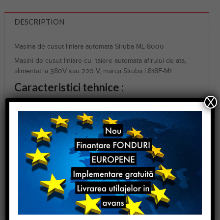
DESCRIPTION
Masina de cusut liniara automata Siruba ML-8000
Masini de cusut liniare cu taiere automata afirului de ata,
alimentat la 380V sau 220 V, marca SIruba L818F-M1
Caracteristici tehnice :
X
Masina de cusut liniara automata Siruba ML-8000
1 ac
Bobină standard cu tăietor de margine
Taiere de ata
Funcție completă: spate, picior de ridicare, tăiere fir
computer
Garantie & Livrare
mașina
Componenta :
de livrează completa
Masina este de calitate superioara, recomandata pentru
toate tipurile de ateliere precum si pentru fabrici cu productii