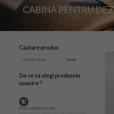
CABINA PENTRU DEZ
Căutare produs
Caută
Caută
după:
De ce sa alegi produsele
noastre ?
.
POST-GARANTIE 5 ANI !
Acest produs beneficiaza de post-garantie