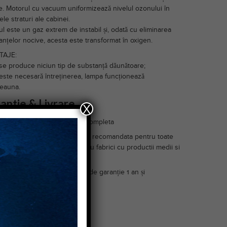
e. Motorul cu vacuum uniformizează nivelul ozonului în
tele straturi ale cabinei.
l este un gaz extrem de instabil și, odată cu eliminarea
anțelor nocive, acesta este transformat în oxigen.
TAJE:
se produce niciun tip de substanță dăunătoare;
este necesară întreținerea, lampa funcționează
deauna.
antie & Livrare
X
nenta : mașina de livrează completa
a este de calitate superioara, recomandata pentru toate
le de ateliere precum si pentru fabrici cu productii medii si
iziția acestui utilaj dispuneți de garanție 1 an și
ranție 5 ani .
e in toata tara !
 detalii și comenzi
09925-Toma Cristian