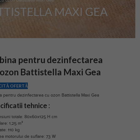
cu ozon Battistella Maxi Gea
TISTELLA MAXI GEA
bina pentru dezinfectarea
 ozon Battistella Maxi Gea
CITĂ OFERTĂ
a pentru dezinfectarea cu ozon Battistella Maxi Gea
ificatii tehnice :
siuni totale: 80x60x125 H cm
are: 1,25 m³
ate: 110 kg
ea motorului de suflare: 73 W