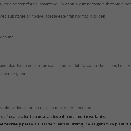
ui, care se transformă instantaneu în ozon și elimină toate substanțele n
area substanțelor nocive, acesta este transformat în oxigen.
tdeauna.
te tipurile de ateliere precum si pentru fabrici cu productii medii si mari
tgaranție 5 ani .
vedea videoclipuri cu utilajele noastre in functiune
ca fiecare client sa poata alege din mai multe variante.
i textile și peste 10.000 de clienți multumiți ne asiguram ca planuri