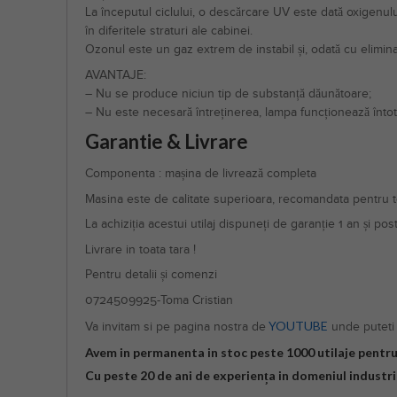
La începutul ciclului, o descărcare UV este dată oxigenul
în diferitele straturi ale cabinei.
Ozonul este un gaz extrem de instabil și, odată cu elimin
AVANTAJE:
– Nu se produce niciun tip de substanță dăunătoare;
– Nu este necesară întreținerea, lampa funcționează înto
Garantie & Livrare
Componenta : mașina de livrează completa
Masina este de calitate superioara, recomandata pentru toa
La achiziția acestui utilaj dispuneți de garanție 1 an și pos
Livrare in toata tara !
Pentru detalii și comenzi
0724509925-Toma Cristian
YOUTUBE
Va invitam si pe pagina nostra de
unde puteti 
Avem in permanenta in stoc peste 1000 utilaje pentru 
Cu peste 20 de ani de experiența in domeniul industrie