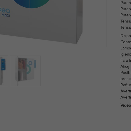
Puter
Puter
Puter
Tensi
Tensi
Dispo
Contor
Lampa 
igieni
Fără f
Afișaj
Posib
presta
Raftur
Averti
Averti
Videoc
Playe
video