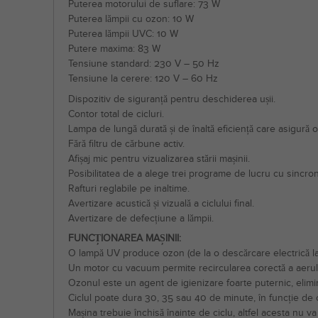
Puterea motorului de suflare: 73 W
Puterea lămpii cu ozon: 10 W
Puterea lămpii UVC: 10 W
Putere maxima: 83 W
Tensiune standard: 230 V – 50 Hz
Tensiune la cerere: 120 V – 60 Hz
Dispozitiv de siguranță pentru deschiderea ușii.
Contor total de cicluri.
Lampa de lungă durată și de înaltă eficiență care asigură o
Fără filtru de cărbune activ.
Afișaj mic pentru vizualizarea stării mașinii.
Posibilitatea de a alege trei programe de lucru cu sincroni
Rafturi reglabile pe inaltime.
Avertizare acustică și vizuală a ciclului final.
Avertizare de defecțiune a lămpii.
FUNCȚIONAREA MAȘINII:
O lampă UV produce ozon (de la o descărcare electrică la o
Un motor cu vacuum permite recircularea corectă a aerului 
Ozonul este un agent de igienizare foarte puternic, elimină
Ciclul poate dura 30, 35 sau 40 de minute, în funcție de 
Mașina trebuie închisă înainte de ciclu, altfel acesta nu va