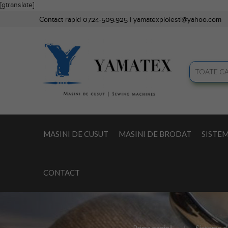
[gtranslate]
Contact rapid 0724-509.925 |
yamatexploiesti@yahoo.com
MASINI DE CUSUT
MASINI DE BRODAT
SISTEM
CONTACT
Prima pagină
Sisteme d