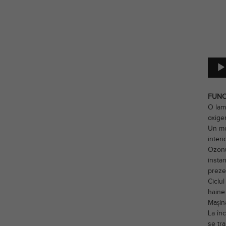
FUNC
O lam
oxigen
Un mo
interi
Ozonu
instan
preze
Ciclu
haine
Mașina
La înc
se tr