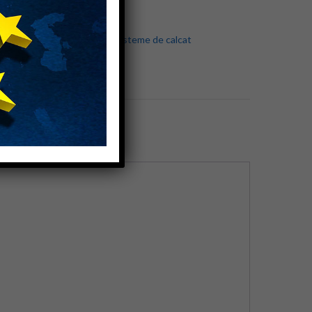
orii:
Generatoare de abur
,
Sisteme de calcat
d:
Battistella
 produs:
Noua