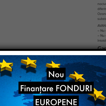
nociv
diferi
Ozonu
subst
AVAN
– Nu 
– Nu 
întot
Gar
Compo
Masin
tipuri
mari.
La ach
postga
Livrar
Pentru
07245