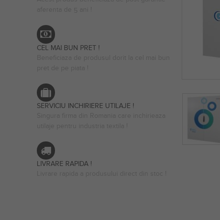
aferenta de 5 ani !
CEL MAI BUN PRET !
Beneficiaza de produsul dorit la cel mai bun
pret de pe piata !
SERVICIU INCHIRIERE UTILAJE !
Singura firma din Romania care inchirieaza
utilaje pentru industria textila !
LIVRARE RAPIDA !
Livrare rapida a produsului direct din stoc !