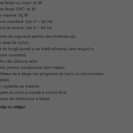
ea lămpii cu ozon: 10 W
ea lămpii UVC: 10 W
e maxima: 83 W
une standard: 230 V – 50 Hz
une la cerere: 120 V – 60 Hz
zitiv de siguranță pentru deschiderea ușii.
 total de cicluri.
de lungă durată și de înaltă eficiență care asigură o
zare constantă.
iltru de cărbune activ.
 mic pentru vizualizarea stării mașinii.
ilitatea de a alege trei programe de lucru cu sincronizare
bilită.
i reglabile pe inaltime.
zare acustică și vizuală a ciclului final.
zare de defecțiune a lămpii.
lip cu utilajul :
r