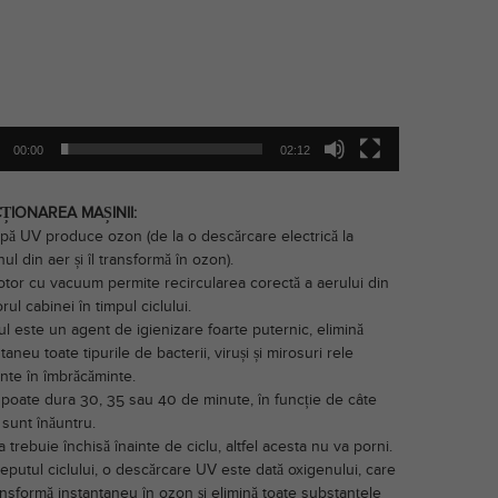
00:00
02:12
ȚIONAREA MAȘINII:
pă UV produce ozon (de la o descărcare electrică la
ul din aer și îl transformă în ozon).
tor cu vacuum permite recircularea corectă a aerului din
orul cabinei în timpul ciclului.
l este un agent de igienizare foarte puternic, elimină
taneu toate tipurile de bacterii, viruși și mirosuri rele
nte în îmbrăcăminte.
l poate dura 30, 35 sau 40 de minute, în funcție de câte
 sunt înăuntru.
 trebuie închisă înainte de ciclu, altfel acesta nu va porni.
eputul ciclului, o descărcare UV este dată oxigenului, care
ansformă instantaneu în ozon și elimină toate substanțele