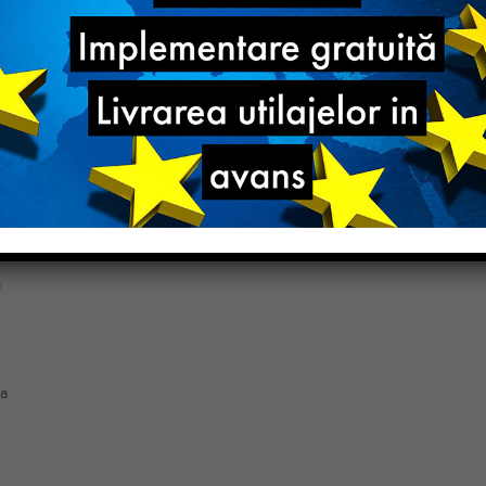
Categ
Bran
Stare
a
a