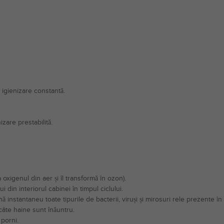
 igienizare constantă.
zare prestabilită.
xigenul din aer și îl transformă în ozon).
din interiorul cabinei în timpul ciclului.
 instantaneu toate tipurile de bacterii, viruși și mirosuri rele prezente în
câte haine sunt înăuntru.
 porni.