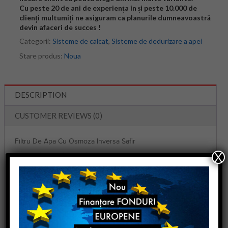
Cu peste 20 de ani de experiența in și peste 10.000 de
clienți multumiți ne asiguram ca planurile dumneavoastră
devin afaceri de succes !
Categorii:
Sisteme de calcat
,
Sisteme de dedurizare a apei
Stare produs:
Noua
DESCRIPTION
CUSTOMER REVIEWS (0)
Filtru De Apa Cu Osmoza Inversa Safir
X
Sistemul este alcatuit din:
Pre-filtrare mecanica
Pompa de presiune pentru a face presiunea apei mai mare
de 3 BAR pe o functionare normala a filtrului (in cazul in care
presiunea apei este mai mica de 3 BAR)
Element cu membrana osmotica