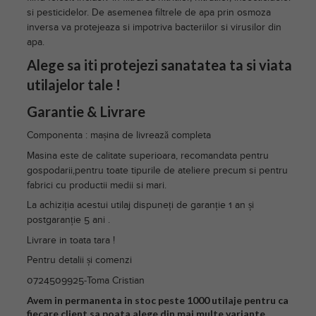
si pesticidelor. De asemenea filtrele de apa prin osmoza
inversa va protejeaza si impotriva bacteriilor si virusilor din
apa.
Alege sa iti protejezi sanatatea ta si viata
utilajelor tale !
Garantie & Livrare
Componenta : mașina de livrează completa
Masina este de calitate superioara, recomandata pentru
gospodarii,pentru toate tipurile de ateliere precum si pentru
fabrici cu productii medii si mari.
La achiziția acestui utilaj dispuneți de garanție 1 an și
postgaranție 5 ani .
Livrare in toata tara !
Pentru detalii și comenzi
0724509925-Toma Cristian
Avem in permanenta in stoc peste 1000 utilaje pentru ca
fiecare client sa poata alege din mai multe variante.