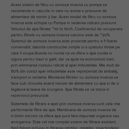
Acest sistem de filtru cu osmoza inversa cu pompa se
recomanda in cazurile in care nu exista o presiune de
alimentare de minim 3 bar. Acest model de filtru cu osmoza
inversa este echipat cu Pompa in vederea ridicarii presiunii.
Volumul de apa filtrata: ~10-12 litri/h, Coeficientul de recuperare
pentru filtrele cu osmoza inversa casnice este de ~20%.
Sistemul de osmoza inversa este proiectat pentru a fi foarte
convenabil, datorita constructiei simple si a spatiului limitat pe
care il ocupa.Acesta nu numai ca va ofera o apa curata si
sigura pentru baut si gatit, dar va ajuta sa economisiti bani,
prin eliminarea costului ridicat al apei imbuteliate. Mai mult de
80% din costul apei imbuteliate este reprezentat de ambalaj,
transport si reclama. Montarea filtrelor cu osmoza inversa se
face sub chiuveta avand nevoie de alimentare cu apa si de o
legatura la teava de scurgere. Apa filtrata se va stoca in
rezervorul presurizat.
Sistemele de filtrare a apei prin osmoza inversa sunt cele mai
performante filtre de apa. Membrana de osmoza inversa de
0.0001 microni va ofera apa pura fara impuritati organice sau
anorganice. Este cel mai complet sistem de filtrare existent,
fiind folosit inclusiv in filtrarea nitritilor, nitratilor, insecticidelor