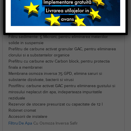
Post-filtrare cu carbune activ
Vas de stocare a apei tratate si un robinet special ce poate fi
montat pe chiuveta
Elemente de conectare la reteaua de apa proprie
ETAPE DE TRATARE:
Filtru sedimente: 5 Microni, pentru eliminarea materiilor
solide in suspensie
Prefiltru de carbune activat granular GAC, pentru eliminarea
clorului si a substantelor organice
Prefiltru cu carbune activ Carbon block, pentru protectia
finala a membranei
Membrana osmoza inversa 75 GPD, elimina saruri si
substante dizolvate, bacterii si virusi
Postfiltru: carbune activat GAC pentru eliminarea gustului si
mirosului neplacut din apa, indeparteaza impuritatile
reziduale
Rezervor de stocare presurizat cu capacitate de 12 l
Robinet cromat
Accesorii de instalare
Filtru De Apa
Cu Osmoza Inversa Safir