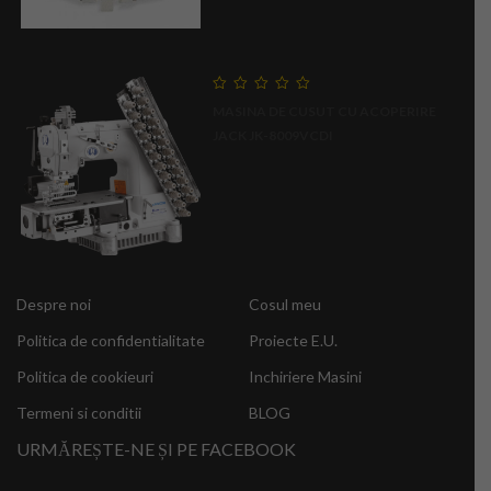
0
MASINA DE CUSUT CU ACOPERIRE
out
of
JACK JK-8009VCDI
5
Despre noi
Cosul meu
Politica de confidentialitate
Proiecte E.U.
Politica de cookieuri
Inchiriere Masini
Termeni si conditii
BLOG
URMĂREȘTE-NE ȘI PE FACEBOOK