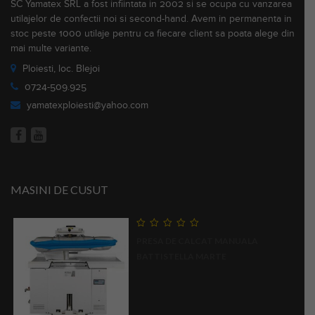
SC Yamatex SRL a fost infiintata in 2002 si se ocupa cu vanzarea
utilajelor de confectii noi si second-hand. Avem in permanenta in
stoc peste 1000 utilaje pentru ca fiecare client sa poata alege din
mai multe variante.
Ploiesti, loc. Blejoi
0724-509.925
yamatexploiesti@yahoo.com
MASINI DE CUSUT
0
PRESA DE CALCAT MANUALA
out
of
BATTISTELLA MARTE
5