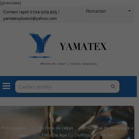
[gtranslate]
Contact rapid 0724-509.925 |
yamatexploiesti@yahoo.com
Prima pagină
Sisteme de calcat
Sisteme de dedurizare a
apei
Filtru De Apa Cu Osmoza Inversa Safir