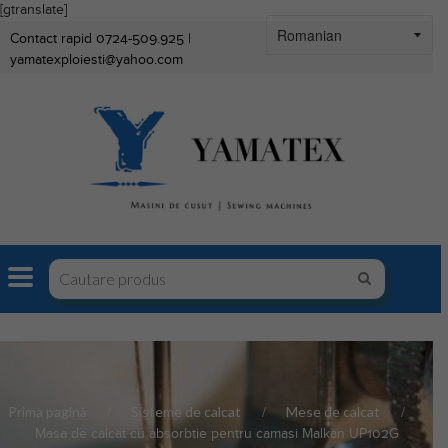
[gtranslate]
Contact rapid 0724-509.925 |
yamatexploiesti@yahoo.com
Prima pagină
Sisteme de calcat
Mese de calcat
Masa de calcat cu absorbtie pentru camasi Malkan UP102G