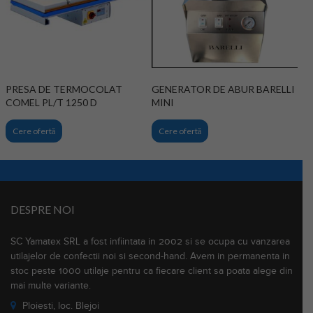
PRESA DE TERMOCOLAT
GENERATOR DE ABUR BARELLI
COMEL PL/T 1250 D
MINI
Cere ofertă
Cere ofertă
DESPRE NOI
SC Yamatex SRL a fost infiintata in 2002 si se ocupa cu vanzarea
utilajelor de confectii noi si second-hand. Avem in permanenta in
stoc peste 1000 utilaje pentru ca fiecare client sa poata alege din
mai multe variante.
Ploiesti, loc. Blejoi