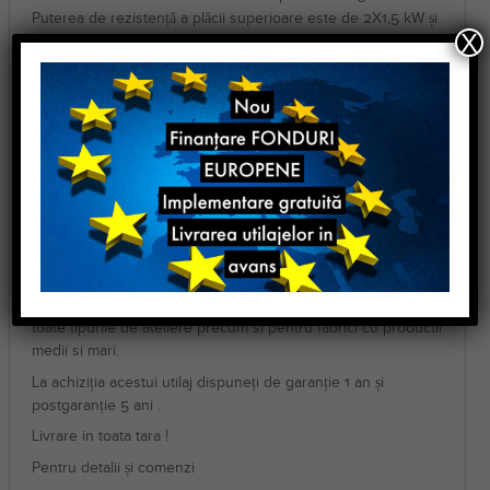
Puterea de rezistență a plăcii superioare este de 2X1,5 kW și
X
controlată prin termostat.
Are o construcție solidă și este ergonomică la utilizare.
Este conform cu normele CE.
Malkan
Masa de calcat cu absorbtie pentru camasi
UP102G
Masina este de calitate superioara, recomandata pentru
toate tipurile de ateliere precum si pentru fabrici cu productii
medii si mari.
Garantie & Livrare
Componenta : mașina de livrează completa
Masina este de calitate superioara, recomandata pentru
toate tipurile de ateliere precum si pentru fabrici cu productii
medii si mari.
La achiziția acestui utilaj dispuneți de garanție 1 an și
postgaranție 5 ani .
Livrare in toata tara !
Pentru detalii și comenzi