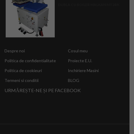
of
DUBLA CU BOILER MALKAN MT2RK
5
Despre noi
Cosul meu
Politica de confidentialitate
Proiecte E.U.
Politica de cookieuri
Inchiriere Masini
Termeni si conditii
BLOG
URMĂREȘTE-NE ȘI PE FACEBOOK