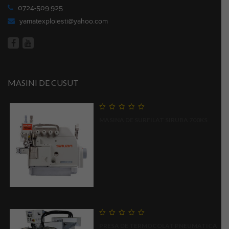
0724-509.925
yamatexploiesti@yahoo.com
MASINI DE CUSUT
0
MASINA DE SURFILAT SIRUBA 700KS
out
of
5
0
PRESA DE TERMOCOLAT PNEUMATICA
out