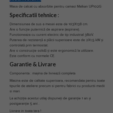
Masa de calcat cu absorbtie pentru camasi Malkan UP102G
Specificatii tehnice :
Dimensiunea de sus a mesei este de 103X138 cm.
Are o funcție puternică de aspirare (aspirare).
Functioneaza cu curent electric de tip industrial 380V.
Puterea de rezistență a plăcii superioare este de 2X1,5 kW și
controlată prin termostat.
Are o construcție solidă și este ergonomică la utilizare.
Este conform cu normele CE.
Garantie & Livrare
Componenta : mașina de livrează completa
Masina este de calitate superioara, recomandata pentru toate
tipurile de ateliere precum si pentru fabrici cu productii medii
si mari.
La achiziția acestui utilaj dispuneți de garanție 1 an și
postgaranție 5 ani .
Livrare in toata tara !