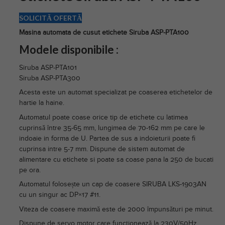
SOLICITĂ OFERTĂ
Masina automata de cusut etichete Siruba ASP-PTA100
Modele disponibile :
Siruba ASP-PTA101
Siruba ASP-PTA300
Acesta este un automat specializat pe coaserea etichetelor de
hartie la haine.
Automatul poate coase orice tip de etichete cu latimea
cuprinsă între 35-65 mm, lungimea de 70-162 mm pe care le
indoaie in forma de U. Partea de sus a indoieturii poate fi
cuprinsa intre 5-7 mm. Dispune de sistem automat de
alimentare cu etichete si poate sa coase pana la 250 de bucati
pe ora.
Automatul folosește un cap de coasere SIRUBA LKS-1903AN
cu un singur ac DP×17 #11.
Viteza de coasere maximă este de 2000 împunsături pe minut.
Dispune de servo motor care funcționează la 230V/50Hz.