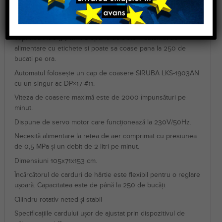
Automatul poate coase orice tip de etichete cu latimea
cuprinsă între 35-65 mm, lungimea de 70-162 mm pe care le
indoaie in forma de U. Partea de sus a indoieturii poate fi
cuprinsa intre 5-7 mm. Dispune de sistem automat de
alimentare cu etichete si poate sa coase pana la 250 de
bucati pe ora.
Automatul folosește un cap de coasere SIRUBA LKS-1903AN
cu un singur ac DP×17 #11.
Viteza de coasere maximă este de 2000 împunsături pe
minut.
Dispune de servo motor care funcționează la 230V/50Hz.
Necesită alimentare la rețea de aer comprimat cu presiunea
de 0,5 MPa și un debit de 2 litri pe minut.
Dimensiuni 105x71x153 cm.
Încărcătorul de carduri de hârtie este flexibil pentru o reglare
ușoară. Capacitatea este de până la 250 de bucăți.
Cilindru rotativ neted și stabil
Specificațiile cardului ușor de ajustat prin dispozitivul de