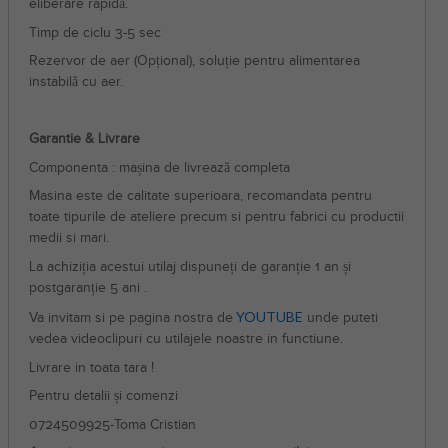
eliberare rapidă.
Timp de ciclu 3-5 sec
Rezervor de aer (Opțional), soluție pentru alimentarea
instabilă cu aer.
Garantie & Livrare
Componenta : mașina de livrează completa
Masina este de calitate superioara, recomandata pentru
toate tipurile de ateliere precum si pentru fabrici cu productii
medii si mari.
La achiziția acestui utilaj dispuneți de garanție 1 an și
postgaranție 5 ani .
YOUTUBE
Va invitam si pe pagina nostra de
unde puteti
vedea videoclipuri cu utilajele noastre in functiune.
Livrare in toata tara !
Pentru detalii și comenzi
0724509925-Toma Cristian