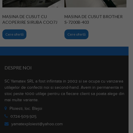
MASINA DE CUSUT CU
MASINA DE CUSUT BROTHER
ACOPERIRE SIRUBA COO7J
S-7200B-403
Cere ofertă
Cere ofertă
DESPRE NOI
SC Yamatex SRL a fost infiintata in 2002 si se ocupa cu vanzarea
utilajelor de confectii noi si second-hand. Avem in permanenta in
stoc peste 1000 utilaje pentru ca fiecare client sa poata alege din
mai multe variante.
Ploiesti, loc. Blejoi
0724-509.925
yamatexploiesti@yahoo.com