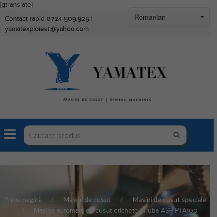
[gtranslate]
Contact rapid 0724-509.925 |
yamatexploiesti@yahoo.com
Prima pagină
Masini de cusut
Masini de cusut speciale
Masina automata de cusut etichete Siruba ASP-PTA100