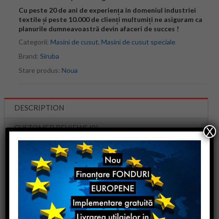
Cu peste 20 de ani de experiența in domeniul industriei
textile și peste 10.000 de clienți multumiți ne asiguram ca
planurile dumneavoastră devin afaceri de succes !
Categorii:
Masini de cusut
,
Masini de cusut speciale
Brand:
Siruba
Stare produs:
Noua
DESCRIPTION
CUSTOMER REVIEWS (0)
X
Siruba
Masina automata de cusut etichete
ASP-PTA100
Modele disponibile :
Siruba ASP-PTA101
Siruba ASP-PTA300
Acesta este un automat specializat pe coaserea etichetelor
de hartie la haine.