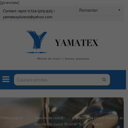
[gtranslate]
Contact rapid 0724-509.925 |
yamatexploiesti@yahoo.com
Prima pagină
Masini de cusut
Masini de cusut liniare 1 ac
Masina de cusut Brother S-7200B-403