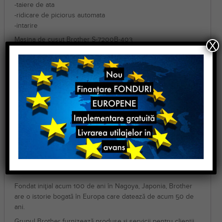
-taiere de ata
-ridicare de piciorus automata
-intarire
Masina de cusut Brother S-7200B-403
X
Se poate folosi pentru coaserea in special a materialelor de
tip jeans.
Componenta : masina se livreaza completa
Masina este de calitate superioara, recoamandata pentru
toate tipurile de ateliere precum si pentru fabrici cu productii
medii si mari.
La achizitia acestui utilaj dispuneti de garantie 6 luni si post
garantie 5 ani .
Livrare in toata tara!
Despre Marca BROTHER
Fondat iniţial acum 100 de ani în Nagoya, Japonia, Brother
are o istorie bogată în Europa care datează de acum 50 de
ani.
Grupul Brother furnizează produse şi servicii pentru clienţii