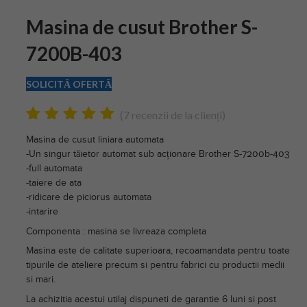
Masina de cusut Brother S-
7200B-403
SOLICITĂ OFERTĂ
(
7
recenzii de la clienți)
Evaluat la
7
Masina de cusut liniara automata
5.00
din 5 pe
-Un singur tăietor automat sub acționare Brother S-7200b-403
baza a
-full automata
evaluări de la
-taiere de ata
clienți
-ridicare de piciorus automata
-intarire
Componenta : masina se livreaza completa
Masina este de calitate superioara, recoamandata pentru toate
tipurile de ateliere precum si pentru fabrici cu productii medii
si mari.
La achizitia acestui utilaj dispuneti de garantie 6 luni si post