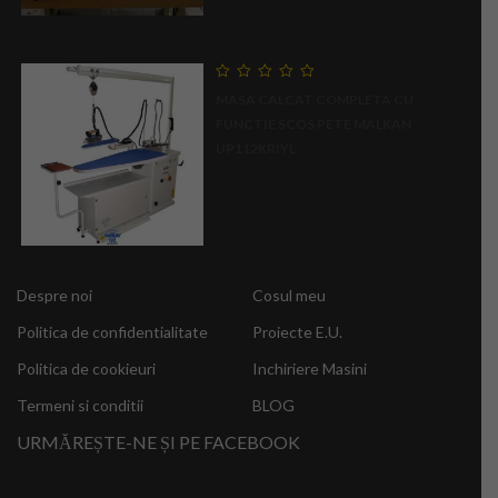
0
MASA CALCAT COMPLETA CU
out
of
FUNCTIE SCOS PETE MALKAN
5
UP112KRIYL
Despre noi
Cosul meu
Politica de confidentialitate
Proiecte E.U.
Politica de cookieuri
Inchiriere Masini
Termeni si conditii
BLOG
URMĂREȘTE-NE ȘI PE FACEBOOK