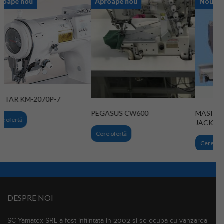
Aproape nou
Aproape nou
N
SUNSTAR KM-2070P-7
PEGASUS CW600
MA
Cere ofertă
JA
Cere ofertă
Ce
DESPRE NOI
SC Yamatex SRL a fost infiintata in 2002 si se ocupa cu vanzarea
utilajelor de confectii noi si second-hand. Avem in permanenta in