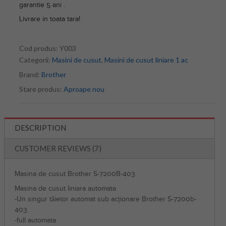
garantie 5 ani .
Livrare in toata tara!
Cod produs:
Y003
Categorii:
Masini de cusut
,
Masini de cusut liniare 1 ac
Brand:
Brother
Stare produs:
Aproape nou
DESCRIPTION
CUSTOMER REVIEWS (7)
Masina de cusut Brother S-7200B-403
Masina de cusut liniara automata
-Un singur tăietor automat sub acționare Brother S-7200b-
403
-full automata