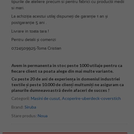
tipurile de ateliere precum si pentru fabrici cu productii medii
si mari.
La achiziția acestui utilaj dispuneți de garanție 1 an și
postgaranție 5 ani .
Livrare in toata tara !
Pentru detalii și comenzi
0724509925-Toma Cristian
Avem in permanenta in stoc peste 1000 utilaje pentru ca
fiecare client sa poata alege din mai multe variante.
Cu peste 20 de ani de experiența in domeniul industriei
textile și peste 10.000 de clienți multumiți ne asiguram ca
planurile dumneavoastră devin afaceri de succes !
Categorii:
Masini de cusut
,
Acoperire-uberdeck-coverstich
Brand:
Siruba
Stare produs:
Noua