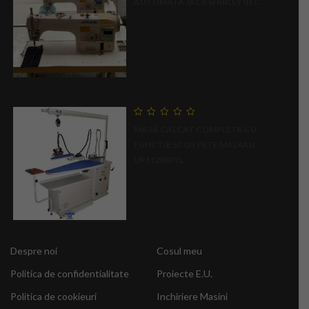
AUTOMATA JACK SHIRLEY IIEC
5
0
MASA CALCAT COMPLETA CU
out
of
FUNCTIE SCOS PETE MALKAN
5
UP112KRIYL
Despre noi
Cosul meu
Politica de confidentialitate
Proiecte E.U.
Politica de cookieuri
Inchiriere Masini