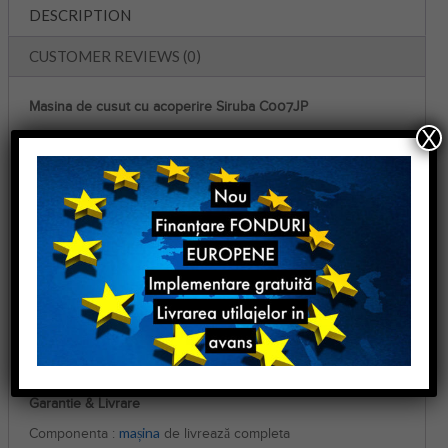
DESCRIPTION
CUSTOMER REVIEWS (0)
Masina de cusut cu acoperire Siruba C007JP
X
C007J revine din cauza cererii multor clienți. Mecanismul de
alimentare este de tip J. De asemenea, este îmbunătățit cu
un nou dispozitiv de tuns și pârghie de preluare a firului.
Mecanism de preluare a firului dublu
Designul nou-nouț al combinației de tensionare a firului cu
pârghie dublă de preluare a firului este ideal atât pentru
țesăturile grele, cât și pentru cele ușoare. Gama aplicabilă de
coasere este mai largă și aplicabilitatea este mai mare.
Masina de cusut cu acoperire Siruba C007JP
Garantie & Livrare
mașina
Componenta :
de livrează completa