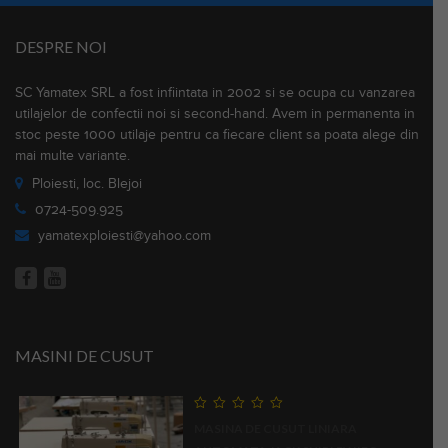
DESPRE NOI
SC Yamatex SRL a fost infiintata in 2002 si se ocupa cu vanzarea
utilajelor de confectii noi si second-hand. Avem in permanenta in
stoc peste 1000 utilaje pentru ca fiecare client sa poata alege din
mai multe variante.
Ploiesti, loc. Blejoi
0724-509.925
yamatexploiesti@yahoo.com
MASINI DE CUSUT
0
MASINA DE CUSUT LINIARA
out
of