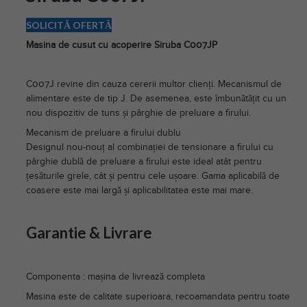
SOLICITĂ OFERTĂ
Masina de cusut cu acoperire Siruba C007JP
C007J revine din cauza cererii multor clienți. Mecanismul de
alimentare este de tip J. De asemenea, este îmbunătățit cu un
nou dispozitiv de tuns și pârghie de preluare a firului.
Mecanism de preluare a firului dublu
Designul nou-nouț al combinației de tensionare a firului cu
pârghie dublă de preluare a firului este ideal atât pentru
țesăturile grele, cât și pentru cele ușoare. Gama aplicabilă de
coasere este mai largă și aplicabilitatea este mai mare.
Garantie & Livrare
Componenta : mașina de livrează completa
Masina este de calitate superioara, recoamandata pentru toate