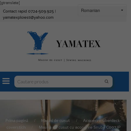
[gtranslate]
Contact rapid 0724-509.925 |
yamatexploiesti@yahoo.com
Prima pagină
Masini de cusut
Acoperire-uberdeck-
coverstich
Masina de cusut cu acoperire Siruba C007JP