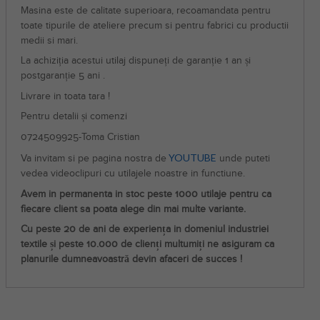
Masina este de calitate superioara, recoamandata pentru
toate tipurile de ateliere precum si pentru fabrici cu productii
medii si mari.
La achiziția acestui utilaj dispuneți de garanție 1 an și
postgaranție 5 ani .
Livrare in toata tara !
Pentru detalii și comenzi
0724509925-Toma Cristian
YOUTUBE
Va invitam si pe pagina nostra de
unde puteti
vedea videoclipuri cu utilajele noastre in functiune.
Avem in permanenta in stoc peste 1000 utilaje pentru ca
fiecare client sa poata alege din mai multe variante.
Cu peste 20 de ani de experiența in domeniul industriei
textile și peste 10.000 de clienți multumiți ne asiguram ca
planurile dumneavoastră devin afaceri de succes !