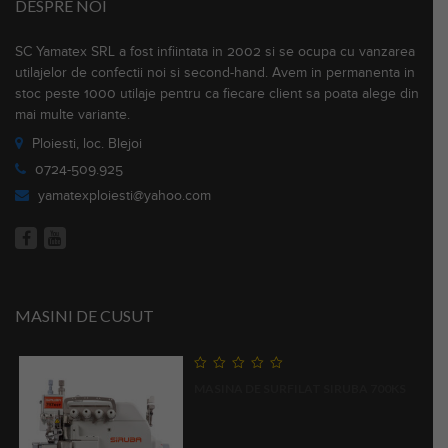
DESPRE NOI
SC Yamatex SRL a fost infiintata in 2002 si se ocupa cu vanzarea
utilajelor de confectii noi si second-hand. Avem in permanenta in
stoc peste 1000 utilaje pentru ca fiecare client sa poata alege din
mai multe variante.
Ploiesti, loc. Blejoi
0724-509.925
yamatexploiesti@yahoo.com
MASINI DE CUSUT
0
MASINA DE SURFILAT SIRUBA 700KS
out
of
5