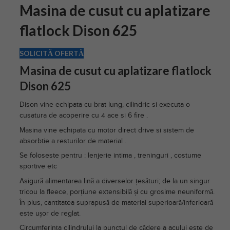
Masina de cusut cu aplatizare
flatlock Dison 625
SOLICITĂ OFERTĂ
Masina de cusut cu aplatizare flatlock
Dison 625
Dison vine echipata cu brat lung, cilindric si executa o
cusatura de acoperire cu 4 ace si 6 fire .
Masina vine echipata cu motor direct drive si sistem de
absorbtie a resturilor de material .
Se foloseste pentru : lenjerie intima , treninguri , costume
sportive etc
Asigură alimentarea lină a diverselor țesături; de la un singur
tricou la fleece, porțiune extensibilă și cu grosime neuniformă.
În plus, cantitatea suprapusă de material superioară/inferioară
este ușor de reglat.
Circumferința cilindrului la punctul de cădere a acului este de