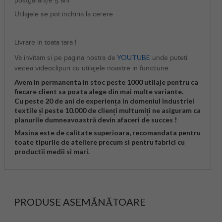
postgaranție 5 ani .
Utilajele se pot inchiria la cerere
Livrare in toata tara !
YOUTUBE
Va invitam si pe pagina nostra de
unde puteti
vedea videoclipuri cu utilajele noastre in functiune
Avem in permanenta in stoc peste 1000 utilaje pentru ca
fiecare client sa poata alege din mai multe variante.
Cu peste 20 de ani de experiența in domeniul industriei
textile și peste 10.000 de clienți multumiți ne asiguram ca
planurile dumneavoastră devin afaceri de succes !
Masina este de calitate superioara, recomandata pentru
toate tipurile de ateliere precum si pentru fabrici cu
productii medii si mari.
PRODUSE ASEMĂNĂTOARE