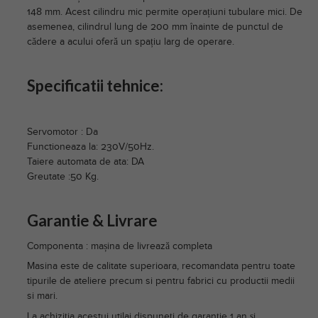
148 mm. Acest cilindru mic permite operațiuni tubulare mici. De
asemenea, cilindrul lung de 200 mm înainte de punctul de
cădere a acului oferă un spațiu larg de operare.
Specificatii tehnice:
Servomotor : Da
Functioneaza la: 230V/50Hz.
Taiere automata de ata: DA
Greutate :50 Kg.
Garantie & Livrare
Componenta : mașina de livrează completa
Masina este de calitate superioara, recomandata pentru toate
tipurile de ateliere precum si pentru fabrici cu productii medii
si mari.
La achiziția acestui utilaj dispuneți de garanție 1 an și