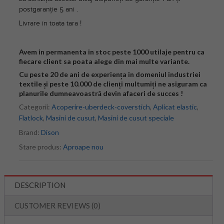
postgaranție 5 ani .
Livrare in toata tara !
Avem in permanenta in stoc peste 1000 utilaje pentru ca
fiecare client sa poata alege din mai multe variante.
Cu peste 20 de ani de experiența in domeniul industriei
textile și peste 10.000 de clienți multumiți ne asiguram ca
planurile dumneavoastră devin afaceri de succes !
Categorii:
Acoperire-uberdeck-coverstich
,
Aplicat elastic
,
Flatlock
,
Masini de cusut
,
Masini de cusut speciale
Brand:
Dison
Stare produs:
Aproape nou
DESCRIPTION
CUSTOMER REVIEWS (0)