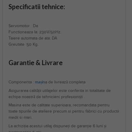
Specificatii tehnice:
Servomotor : Da
Functioneaza la: 230V/50Hz.
Taiere automata de ata: DA
Greutate :50 Kg.
Garantie & Livrare
mașin
Componenta :
a de livrează completa
Asigurarea calității utilajelor este conferita in totalitate de
echipa noastră de tehnicieni profesioniști .
Masina este de calitate superioara, recomandata pentru
toate tipurile de ateliere precum si pentru fabrici cu productii
medii si mari.
La achiziția acestui utilaj dispuneți de garanție 6 luni și