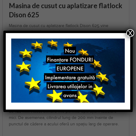
Masina de cusut cu aplatizare flatlock
Dison 625
Masina de cusut cu aplatizare flatlock Dison 625 vine
X
echipata cu brat lung, cilindric si executa o cusatura de
acoperire cu 4 ace si 6 fire .
Masina vine echipata cu motor direct drive si sistem de
absorbtie a resturilor de material .
Se foloseste pentru : lenjerie intima , treninguri , costume
sportive etc
Asigură alimentarea lină a diverselor țesături; de la un singur
tricou la fleece, porțiune extensibilă și cu grosime
neuniformă. În plus, cantitatea suprapusă de material
superioară/inferioară este ușor de reglat.
Circumferința cilindrului la punctul de cădere a acului este
de 148 mm. Acest cilindru mic permite operațiuni tubulare
mici. De asemenea, cilindrul lung de 200 mm înainte de
punctul de cădere a acului oferă un spațiu larg de operare.