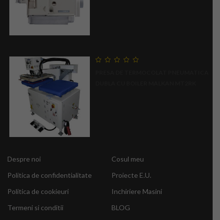
0
PRESA DE TERMOCOLAT PNEUMATICA
out
of
DUBLA CU BOILER MALKAN MT2RK
5
Despre noi
Cosul meu
Politica de confidentialitate
Proiecte E.U.
Politica de cookieuri
Inchiriere Masini
Termeni si conditii
BLOG