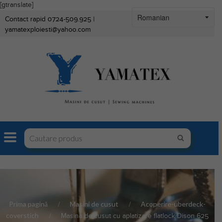
[gtranslate]
Contact rapid 0724-509.925 |
yamatexploiesti@yahoo.com
Prima pagină
Masini de cusut
Acoperire-uberdeck-
coverstich
Masina de cusut cu aplatizare flatlock Dison 625