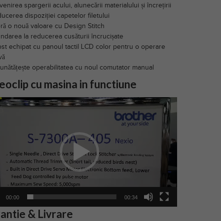
nirea spargerii acului, alunecării materialului și încrețirii
cerea dispoziției capetelor filetului
ă o nouă valoare cu Design Stitch
ndarea la reducerea cusăturii încrucișate
st echipat cu panoul tactil LCD color pentru o operare
vă
nătățește operabilitatea cu noul comutator manual
eoclip cu masina in functiune
r
00:00
00:34
antie & Livrare