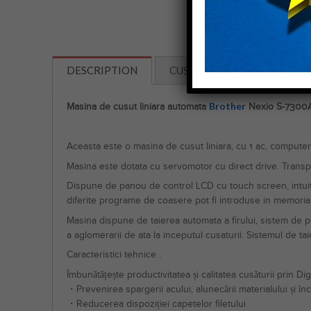
DESCRIPTION
CUSTOMER REVIEWS (0)
Brother
Masina de cusut liniara automata
Nexio S-7300
Aceasta este o masina de cusut liniara, cu 1 ac, computer
Masina este dotata cu servomotor cu direct drive. Transpo
Dispune de panou de control LCD cu touch screen, intuitiv
diferite programe de coasere pot fi introduse in memoria 
Masina dispune de taierea automata a firului, sistem de po
a aglomerarii de ata la inceputul cusaturii. Sistemul de tai
Caracteristici tehnice :
Îmbunătățește productivitatea și calitatea cusăturii prin Di
・Prevenirea spargerii acului, alunecării materialului și încr
・Reducerea dispoziției capetelor filetului