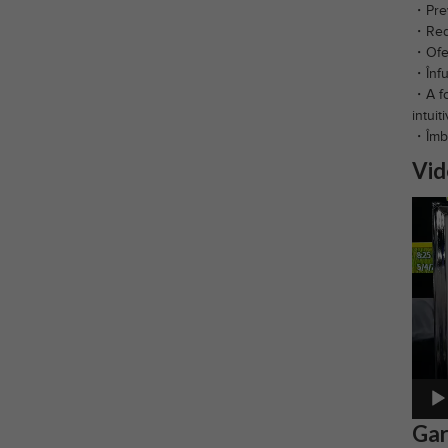
・Preve
・Redu
・Ofer
・Înfu
・A fo
intuiti
・Îmbu
Vid
Playe
video
Gar