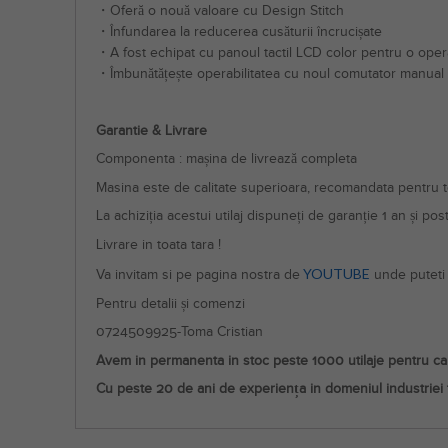
・Oferă o nouă valoare cu Design Stitch
・Înfundarea la reducerea cusăturii încrucișate
・A fost echipat cu panoul tactil LCD color pentru o opera
・Îmbunătățește operabilitatea cu noul comutator manual
Garantie & Livrare
Componenta : mașina de livrează completa
Masina este de calitate superioara, recomandata pentru toa
La achiziția acestui utilaj dispuneți de garanție 1 an și pos
Livrare in toata tara !
YOUTUBE
Va invitam si pe pagina nostra de
unde puteti 
Pentru detalii și comenzi
0724509925-Toma Cristian
Avem in permanenta in stoc peste 1000 utilaje pentru ca f
Cu peste 20 de ani de experiența in domeniul industriei t