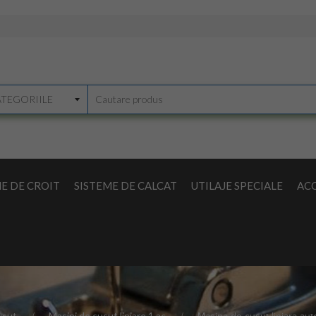
E DE CROIT
SISTEME DE CALCAT
UTILAJE SPECIALE
ACC
usut
Masini de cusut liniare 1 ac