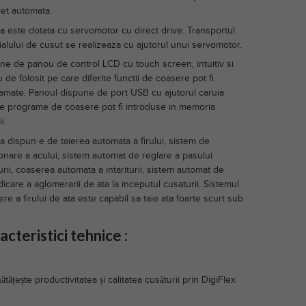
et automata.
a este dotata cu servomotor cu direct drive. Transportul
ialului de cusut se realizeaza cu ajutorul unui servomotor.
ne de panou de control LCD cu touch screen, intuitiv si
 de folosit pe care diferite functii de coasere pot fi
amate. Panoul dispune de port USB cu ajutorul caruia
ite programe de coasere pot fi introduse in memoria
i.
a dispun e de taierea automata a firului, sistem de
ionare a acului, sistem automat de reglare a pasului
rii, coaserea automata a intariturii, sistem automat de
icare a aglomerarii de ata la inceputul cusaturii. Sistemul
ere a firului de ata este capabil sa taie ata foarte scurt sub
.
acteristici tehnice :
tățește productivitatea și calitatea cusăturii prin DigiFlex