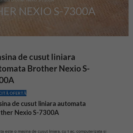
utomata Brother Nexio S-7300A
ER NEXIO S-7300A
sina de cusut liniara
tomata Brother Nexio S-
00A
CITĂ OFERTĂ
ina de cusut liniara automata
ther Nexio S-7300A
ta este o masina de cusut liniara, cu 1 ac, computerizata si