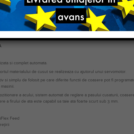
Stare
A
izata si complet automata.
rtul materialului de cusut se realizeaza cu ajutorul unui servomotor.
 si simplu de folosit pe care diferite functii de coasere pot fi programa
masinii.
zitionare a acului, sistem automat de reglare a pasului cusaturii, coasere
ere a firului de ata este capabil sa taie ata foarte scurt sub 3 mm.
giFlex Feed
ețirii