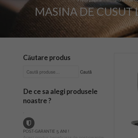
MASINA DE CUSUT 
Căutare produs
Caută
Caută
după:
De ce sa alegi produsele
noastre ?
.
POST-GARANTIE 5 ANI !
Acest produs beneficiaza de post-garantie