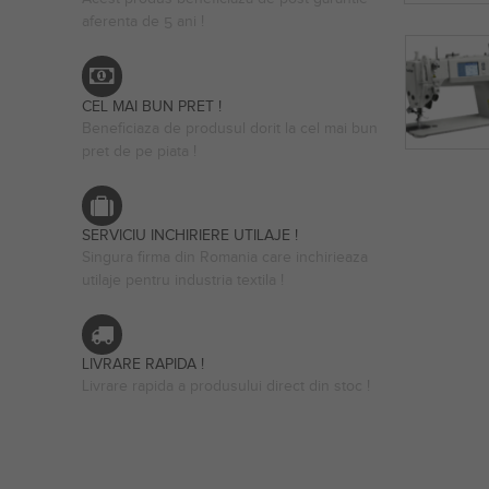
aferenta de 5 ani !
CEL MAI BUN PRET !
Beneficiaza de produsul dorit la cel mai bun
pret de pe piata !
SERVICIU INCHIRIERE UTILAJE !
Singura firma din Romania care inchirieaza
utilaje pentru industria textila !
LIVRARE RAPIDA !
Livrare rapida a produsului direct din stoc !