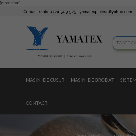
[gtranslate]
Contact rapid 0724-509.925 |
yamatexploiesti@yahoo.com
MASINI DE CUSUT
MASINI DE BRODAT
SISTEM
CONTACT
Prima pagină
Masini de c