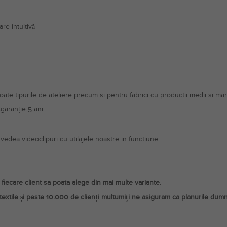
re intuitivă
te tipurile de ateliere precum si pentru fabrici cu productii medii si mari
tgaranție 5 ani .
vedea videoclipuri cu utilajele noastre in functiune
iecare client sa poata alege din mai multe variante.
extile și peste 10.000 de clienți multumiți ne asiguram ca planurile dum