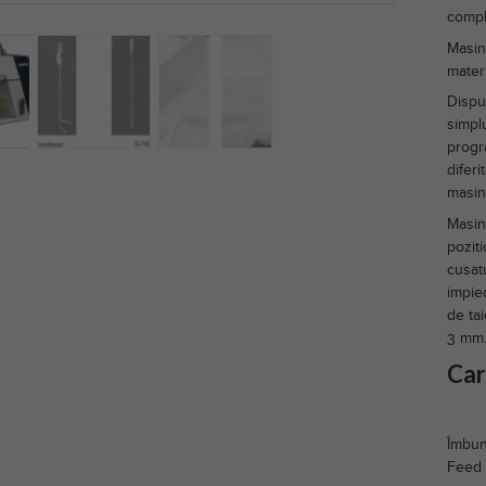
compl
Masin
mater
Dispu
simplu
progr
difer
masini
Masin
pozit
cusatu
impied
de tai
3 mm
Car
Îmbună
Feed