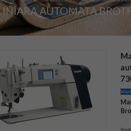
Masina de cusut liniara a
LINIARA AUTOMATA BROTH
Ma
au
73
SOLI
Mas
Bro
Aceas