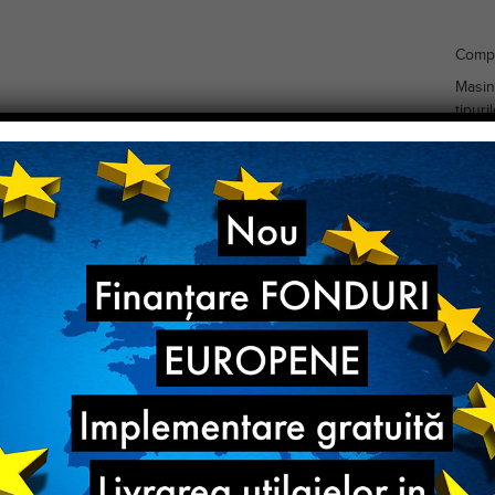
Compo
Masin
tipuri
mari.
La ach
postga
Livrar
Pentru
07245
Avem 
fieca
Cu pe
texti
planu
Categ
Bran