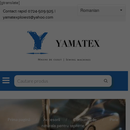
[gtranslate]
Contact rapid 0724-509.925 |
yamatexploiesti@yahoo.com
Prima pagină
Accesorii
Consumabile
Piele
naturala pentru tapiterie