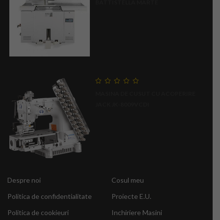
BATTISTELLA MARTE
5
0
MASINA DE CUSUT CU ACOPERIRE
out
of
JACK JK-8009VCDI
5
Despre noi
Cosul meu
Politica de confidentialitate
Proiecte E.U.
Politica de cookieuri
Inchiriere Masini