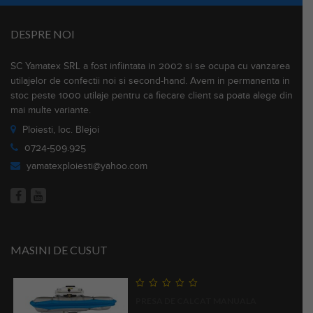
DESPRE NOI
SC Yamatex SRL a fost infiintata in 2002 si se ocupa cu vanzarea
utilajelor de confectii noi si second-hand. Avem in permanenta in
stoc peste 1000 utilaje pentru ca fiecare client sa poata alege din
mai multe variante.
Ploiesti, loc. Blejoi
0724-509.925
yamatexploiesti@yahoo.com
MASINI DE CUSUT
0
PRESA DE CALCAT MANUALA
out
of