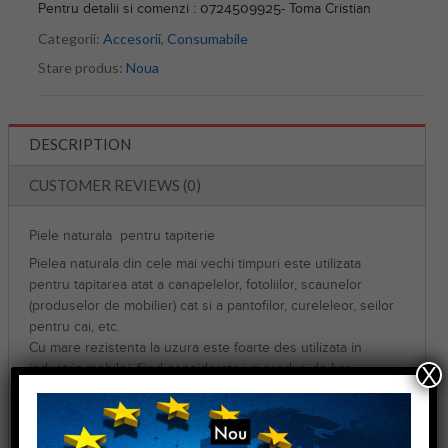
Pentru detalii si comenzi : 0724509925- Toma Cristian
Categorii:
Accesorii
,
Consumabile
Stare produs:
Noua
DESCRIPTION
CUSTOMER REVIEWS (0)
Piele naturala pentru tapiterie
Pielea naturala din cele mai vechi timpuri este utilizata
pentru tapitarea atat a canapelelor, fotoliilor, scaunelor
(produselor de mobilier) cat si a pantofilor, cureleleor, seilor
pentru cai, etc.
Cu mare rezistenta la uzura este foarte des utilizata in
industria mobilei, fiind considerata un produs de lux.
X
Pielea este de calitate superioara, recoamandata pentru
toate tipurile de ateliere precum si pentru fabrici cu productii
medii si mari.