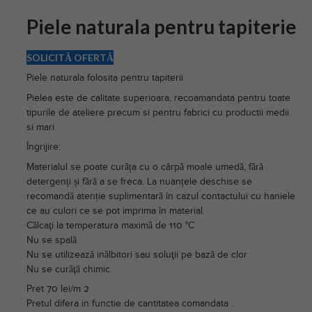
Piele naturala pentru tapiterie
SOLICITĂ OFERTĂ
Piele naturala folosita pentru tapiterii
Pielea este de calitate superioara, recoamandata pentru toate
tipurile de ateliere precum si pentru fabrici cu productii medii
si mari.
Îngrijire:
Materialul se poate curăța cu o cârpă moale umedă, fără
detergenți și fără a se freca. La nuanțele deschise se
recomandă atenție suplimentară în cazul contactului cu haniele
ce au culori ce se pot imprima în material.
Călcaţi la temperatura maximă de 110 °C
Nu se spală
Nu se utilizează inălbitori sau soluţii pe bază de clor
Nu se curăţă chimic
Pret 70 lei/m 2
Pretul difera in functie de cantitatea comandata .