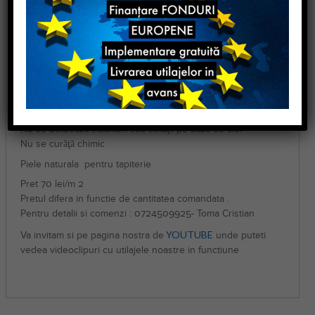
Îngrijire:
Materialul se poate curăța cu o cârpă moale umedă, fără
detergenți și fără a se freca. La nuanțele deschise se
recomandă atenție suplimentară în cazul contactului cu
haniele ce au culori ce se pot imprima în material.
Călcaţi la temperatura maximă de 110 °C
Nu se spală
Nu se utilizează inălbitori sau soluţii pe bază de clor
Nu se curăţă chimic
Piele naturala pentru tapiterie
Pret 70 lei/m 2
Pretul difera in functie de cantitatea comandata .
Pentru detalii si comenzi : 0724509925- Toma Cristian
YOUTUBE
Va invitam si pe pagina nostra de
unde puteti
vedea videoclipuri cu utilajele noastre in functiune
i i i i i i i i i i i i i i i i i i i i i i i i i i i i ii