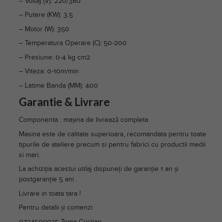
– Voltaj (V): 220/380
– Putere (KW): 3.5
– Motor (W): 350
– Temperatura Operare (C): 50-200
– Presiune: 0-4 kg cm2
– Viteza: 0-10m/min
– Latime Banda (MM): 400
Garantie & Livrare
Componenta : mașina de livrează completa
Masina este de calitate superioara, recomandata pentru toate
tipurile de ateliere precum si pentru fabrici cu productii medii
si mari.
La achiziția acestui utilaj dispuneți de garanție 1 an și
postgaranție 5 ani .
Livrare in toata tara !
Pentru detalii și comenzi
0724509925-Toma Cristian