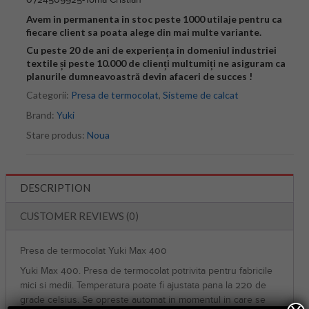
Avem in permanenta in stoc peste 1000 utilaje pentru ca
fiecare client sa poata alege din mai multe variante.
Cu peste 20 de ani de experiența in domeniul industriei
textile și peste 10.000 de clienți multumiți ne asiguram ca
planurile dumneavoastră devin afaceri de succes !
Categorii:
Presa de termocolat
,
Sisteme de calcat
Brand:
Yuki
Stare produs:
Noua
DESCRIPTION
CUSTOMER REVIEWS (0)
Presa de termocolat Yuki Max 400
Yuki Max 400. Presa de termocolat potrivita pentru fabricile
mici si medii. Temperatura poate fi ajustata pana la 220 de
grade celsius. Se opreste automat in momentul in care se