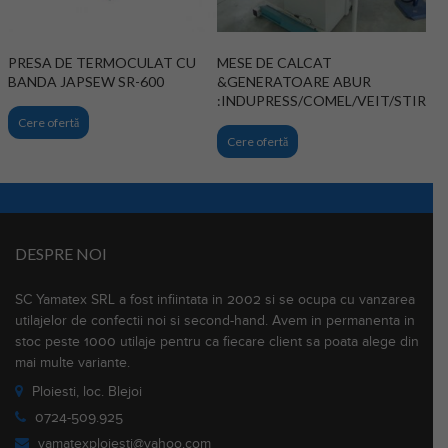
I
PRESA DE TERMOCULAT CU
MESE DE CALCAT
BANDA JAPSEW SR-600
&GENERATOARE ABUR
:INDUPRESS/COMEL/VEIT/STIRO
Cere ofertă
Cere ofertă
DESPRE NOI
SC Yamatex SRL a fost infiintata in 2002 si se ocupa cu vanzarea
utilajelor de confectii noi si second-hand. Avem in permanenta in
stoc peste 1000 utilaje pentru ca fiecare client sa poata alege din
mai multe variante.
Ploiesti, loc. Blejoi
0724-509.925
yamatexploiesti@yahoo.com