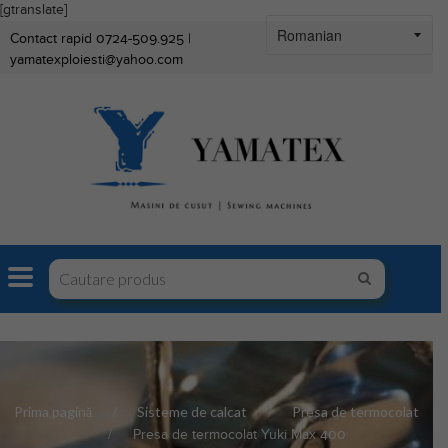
[gtranslate]
Contact rapid 0724-509.925 |
yamatexploiesti@yahoo.com
Prima pagină
Sisteme de calcat
Presa de termocolat
Presa de termocolat Yuki Max 400