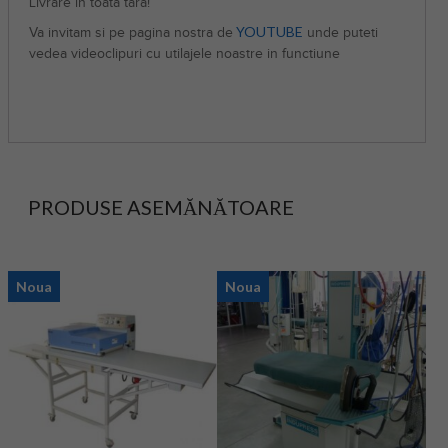
Livrare in toata tara!
YOUTUBE
Va invitam si pe pagina nostra de
unde puteti
vedea videoclipuri cu utilajele noastre in functiune
i i i i i i i i i i i i i i i i i i i i i i i i i i i i i i i i i i i i i i i i i i i i i i i i i ii i i i
i i i i i i i i i i i i i i i i i i i i i i i i i i i i i i
PRODUSE ASEMĂNĂTOARE
Noua
Noua