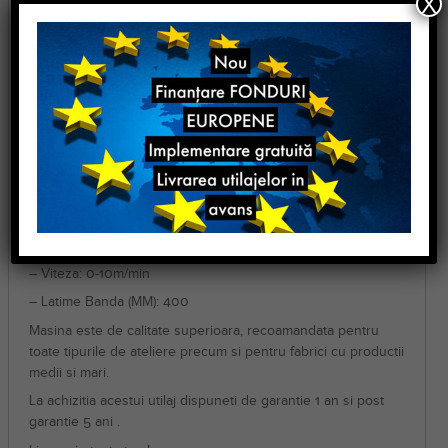
X
regleaza temperatura.
Presa de termocolat Yuki Max 400
Caracteristici tehnice:
– Model: MAX-F-400
– Voltaj (V): 220/380
– Putere (KW): 3.5
– Motor (W): 350
– Temperatura Operare (C): 50-200
– Presiune: 0-4 kg cm2
– Viteza: 0-10m/min
– Latime Banda (MM): 400
Masina este de calitate superioara, recoamandata pentru
toate tipurile de ateliere precum si pentru fabrici cu productii
medii si mari.
La achizitia acestui utilaj dispuneti de garantie 1 an si post
garantie 5 ani .