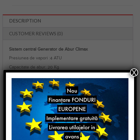
DESCRIPTION
CUSTOMER REVIEWS (0)
Sistem central Generator de Abur Climax
Presiunea de vapori :4 ATU
Capacitate de abur: 20 Kg
X
Stocare cu abur : 20 Kg
Putere de rezistență: 20 KW
Motor cu apă : 0.75 KW
Voltaj : 380 V
Climax
Sistem central Generator de Abur
Este 100% sigur. Este produs conform Normelor CE.
Are o construcție solidă și este ergonomică la utilizare.
Datorita sistemului de pompare, alimentarea cu apa este