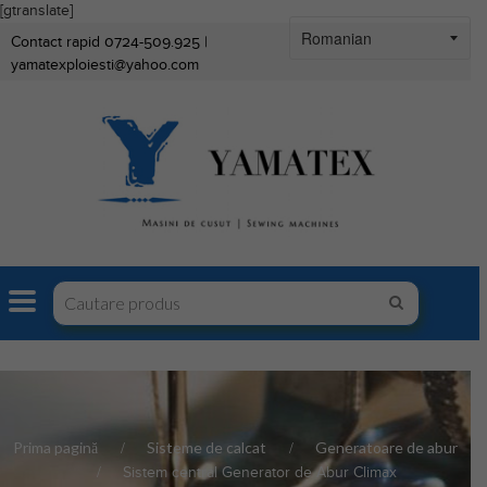
[gtranslate]
Contact rapid 0724-509.925 |
yamatexploiesti@yahoo.com
Prima pagină
Sisteme de calcat
Generatoare de abur
Sistem central Generator de Abur Climax