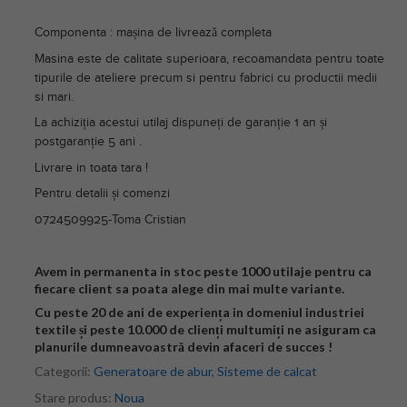
Componenta : mașina de livrează completa
Masina este de calitate superioara, recoamandata pentru toate
tipurile de ateliere precum si pentru fabrici cu productii medii
si mari.
La achiziția acestui utilaj dispuneți de garanție 1 an și
postgaranție 5 ani .
Livrare in toata tara !
Pentru detalii și comenzi
0724509925-Toma Cristian
Avem in permanenta in stoc peste 1000 utilaje pentru ca
fiecare client sa poata alege din mai multe variante.
Cu peste 20 de ani de experiența in domeniul industriei
textile și peste 10.000 de clienți multumiți ne asiguram ca
planurile dumneavoastră devin afaceri de succes !
Categorii:
Generatoare de abur
,
Sisteme de calcat
Stare produs:
Noua