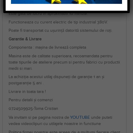
automata.
Este gata de lucru în aproximativ 10 minute.
Functioneaza cu curent electric de tip industrial 380V.
Poate fi transportat cu ușurință datorită sistemului de roți.
Garantie & Livrare
Componenta : mașina de livrează completa
Masina este de calitate superioara, recoamandata pentru
toate tipurile de ateliere precum si pentru fabrici cu productii
medii si mari.
La achiziția acestui utilaj dispuneți de garanție 1 an și
postgaranție 5 ani .
Livrare in toata tara !
Pentru detalii și comenzi
0724509925-Toma Cristian
YOUTUBE
Va invitam si pe pagina nostra de
unde puteti
vedea videoclipuri cu utilajele noastre in functiune
Politica firmei noastre este aceea de a multumi fiecare client