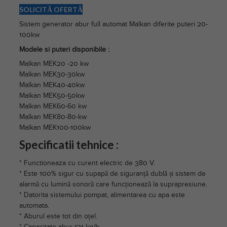
SOLICITĂ OFERTĂ
Sistem generator abur full automat Malkan diferite puteri 20-
100kw
Modele si puteri disponibile :
Malkan MEK20 -20 kw
Malkan MEK30-30kw
Malkan MEK40-40kw
Malkan MEK50-50kw
Malkan MEK60-60 kw
Malkan MEK80-80-kw
Malkan MEK100-100kw
Specificatii tehnice :
* Functioneaza cu curent electric de 380 V.
* Este 100% sigur cu supapă de siguranță dublă și sistem de
alarmă cu lumină sonoră care funcționează la suprapresiune.
* Datorita sistemului pompat, alimentarea cu apa este
automata.
* Aburul este tot din oțel.
* Capacitate abur 131 kg/h.