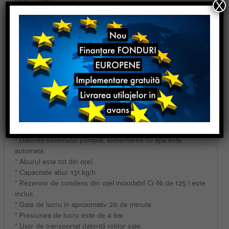
X
Malkan MEK40-40kw
Malkan MEK50-50kw
Malkan MEK60-60 kw
Malkan MEK80-80-kw
Malkan MEK100-100kw
Specificatii tehnice :
Malkan
Sistem generator abur full automat
diferite puteri 20-
100kw
* Functioneaza cu curent electric de 380 V.
* Este 100% sigur cu supapă de siguranță dublă și sistem de
alarmă cu lumină sonoră care funcționează la suprapresiune.
* Datorita sistemului pompat, alimentarea cu apa este
automata.
* Aburul este tot din oțel.
* Capacitate abur 131 kg/h.
* Rezervor de condens din oțel inoxidabil Cr-Ni de 125 l este
inclus.
* Gata de lucru în aproximativ 20 de minute.
* Presiunea de lucru este de 4 bar.
* Ușor de transportat datorită roților sale.