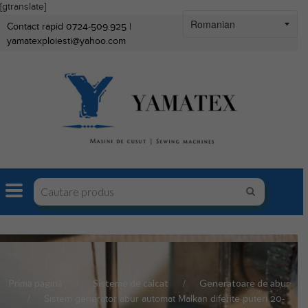
[gtranslate]
Contact rapid 0724-509.925 |
yamatexploiesti@yahoo.com
Prima pagină
Sisteme de calcat
Generatoare de abur
Sistem generator abur automat Malkan diferite puteri 20-