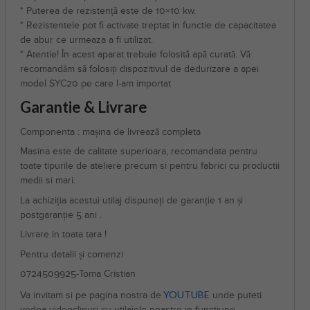
* Puterea de rezistență este de 10×10 kw.
* Rezistentele pot fi activate treptat in functie de capacitatea
de abur ce urmeaza a fi utilizat.
* Atentie! În acest aparat trebuie folosită apă curată. Vă
recomandăm să folosiți dispozitivul de dedurizare a apei
model SYC20 pe care l-am importat
Garantie & Livrare
Componenta : mașina de livrează completa
Masina este de calitate superioara, recomandata pentru
toate tipurile de ateliere precum si pentru fabrici cu productii
medii si mari.
La achiziția acestui utilaj dispuneți de garanție 1 an și
postgaranție 5 ani .
Livrare in toata tara !
Pentru detalii și comenzi
0724509925-Toma Cristian
YOUTUBE
Va invitam si pe pagina nostra de
unde puteti
vedea videoclipuri cu utilajele noastre in functiune