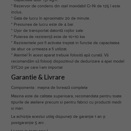
* Rezervor de condens din oțel inoxidabil Cr-Ni de 125 l este
inclus.
* Gata de lucru în aproximativ 20 de minute.
* Presiunea de lucru este de 4 bar.
* Ușor de transportat datorită roților sale.
* Puterea de rezistență este de 10×10 kw.
* Rezistentele pot fi activate treptat in functie de capacitatea
de abur ce urmeaza a fi utilizat.
* Atentie! În acest aparat trebuie folosită apă curată. Vă
recomandăm să folosiți dispozitivul de dedurizare a apei model
SYC20 pe care l-am importat
Garantie & Livrare
Componenta : mașina de livrează completa
Masina este de calitate superioara, recomandata pentru toate
tipurile de ateliere precum si pentru fabrici cu productii medii
si mari.
La achiziția acestui utilaj dispuneți de garanție 1 an și
postgaranție 5 ani .