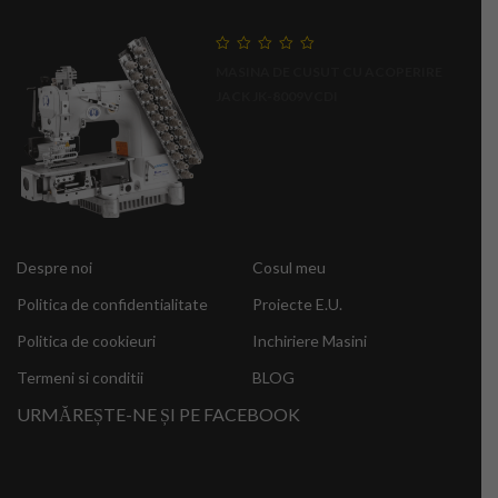
0
MASINA DE CUSUT CU ACOPERIRE
out
of
JACK JK-8009VCDI
5
Despre noi
Cosul meu
Politica de confidentialitate
Proiecte E.U.
Politica de cookieuri
Inchiriere Masini
Termeni si conditii
BLOG
URMĂREȘTE-NE ȘI PE FACEBOOK