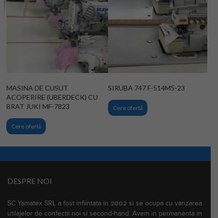
MASINA DE CUSUT
SIRUBA 747 F-514M5-23
ACOPERIRE (UBERDECK) CU
BRAT JUKI MF-7823
Cere ofertă
Cere ofertă
DESPRE NOI
SC Yamatex SRL a fost infiintata in 2002 si se ocupa cu vanzarea
utilajelor de confectii noi si second-hand. Avem in permanenta in