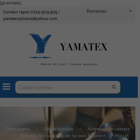
[gtranslate]
Contact rapid 0724-509.925 |
yamatexploiesti@yahoo.com
Prima pagină
Utilaje Speciale
Automate de coasere
Automat de coasere guler tip polo Robotech XP 7100-IX