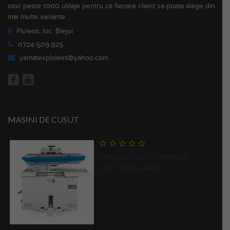
stoc peste 1000 utilaje pentru ca fiecare client sa poata alege din
mai multe variante.
Ploiesti, loc. Blejoi
0724-509.925
yamatexploiesti@yahoo.com
MASINI DE CUSUT
0
PRESA DE CALCAT MANUALA
out
of
BATTISTELLA MARTE
5