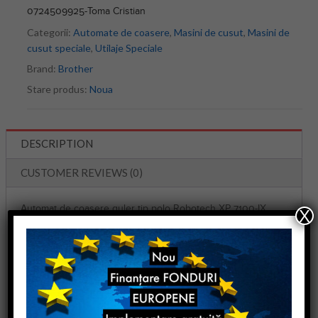
0724509925-Toma Cristian
Categorii:
Automate de coasere
,
Masini de cusut
,
Masini de
cusut speciale
,
Utilaje Speciale
Brand:
Brother
Stare produs:
Noua
DESCRIPTION
CUSTOMER REVIEWS (0)
Automat de coasere guler tip polo Robotech XP 7100-IX
X
Model : Robotech XP 7100-IX,
SPECIFICATII TEHNICE
Robotech XP 7100-IX, Masina Automata de Cusut Guler Tip
Polo. Aceasta masina automatizeaza total o serie de procese
care tin de cusutul gulerului de tip polo.