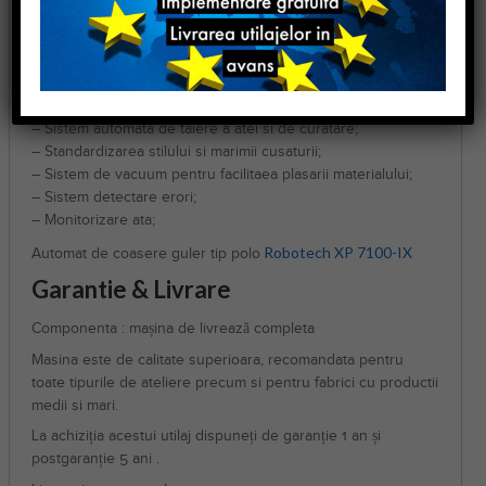
– Masina de cusut Brother;
– Panou de control cu touch screen bazat pe Windows;
– Usor de folosit. Panoul operatorului ofera 50 de programe
diferite;
– Unitate de control PLC;
– Sistem automata de taiere a atei si de curatare;
– Standardizarea stilului si marimii cusaturii;
– Sistem de vacuum pentru facilitaea plasarii materialului;
– Sistem detectare erori;
– Monitorizare ata;
Robotech XP 7100-IX
Automat de coasere guler tip polo
Garantie & Livrare
Componenta : mașina de livrează completa
Masina este de calitate superioara, recomandata pentru
toate tipurile de ateliere precum si pentru fabrici cu productii
medii si mari.
La achiziția acestui utilaj dispuneți de garanție 1 an și
postgaranție 5 ani .