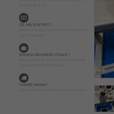
aferenta de 5 ani !
CEL MAI BUN PRET !
Beneficiaza de produsul dorit la cel mai bun
pret de pe piata !
SERVICIU INCHIRIERE UTILAJE !
Singura firma din Romania care inchirieaza
utilaje pentru industria textila !
LIVRARE RAPIDA !
Livrare rapida a produsului direct din stoc !