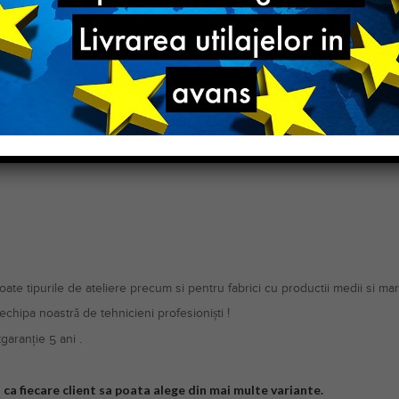
. Realizeaza cusatura ascunsa la pantaloni , rochii etc.
panoul de control
te tipurile de ateliere precum si pentru fabrici cu productii medii si mari
e echipa noastră de tehnicieni profesioniști !
tgaranție 5 ani .
ca fiecare client sa poata alege din mai multe variante.