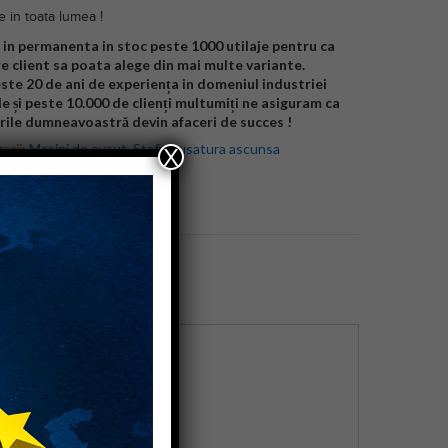
e in toata lumea !
in permanenta in stoc peste 1000 utilaje pentru ca
re client sa poata alege din mai multe variante.
ste 20 de ani de experiența in domeniul industriei
le și peste 10.000 de clienți multumiți ne asiguram ca
rile dumneavoastră devin afaceri de succes !
orii:
Masini de cusut
,
Stafir/cusatura ascunsa
X
d:
Strobel
 produs:
Aproape nou
.