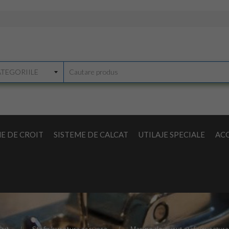
E DE CROIT
SISTEME DE CALCAT
UTILAJE SPECIALE
ACC
sut
Stafir/cusatura ascunsa