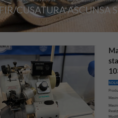
Masina de cusut stafir/cusatur
FIR/CUSATURA ASCUNSA S
Ma
st
10
SOLI
Produ
Masin
Masina
Realiz
Modifi