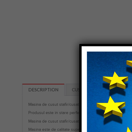
DESCRIPTION
CUSTOMER REVIEWS (0)
Masina de cusut stafir/cusatura ascunsa Strobel 103-180
Produsul este in stare perfecta de functionare !
Masina de cusut stafir/cusatura ascunsa Strobel 103-180
Masina este de calitate superioara, recomandata pentru toa