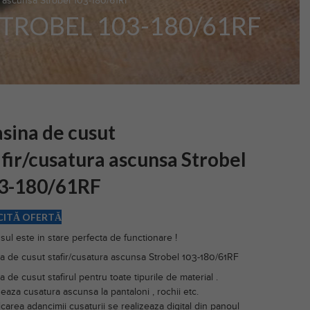
a ascunsa Strobel 103-180/61RF
TROBEL 103-180/61RF
sina de cusut
afir/cusatura ascunsa Strobel
3-180/61RF
CITĂ OFERTĂ
sul este in stare perfecta de functionare !
a de cusut stafir/cusatura ascunsa Strobel 103-180/61RF
 de cusut stafirul pentru toate tipurile de material .
eaza cusatura ascunsa la pantaloni , rochii etc.
carea adancimii cusaturii se realizeaza digital din panoul