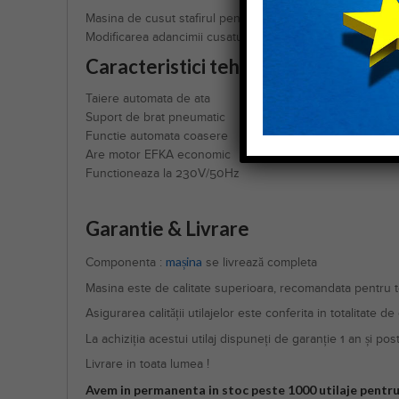
Masina de cusut stafirul pentru toate tipurile de material 
Modificarea adancimii cusaturii se realizeaza digital din 
Caracteristici tehnice:
Taiere automata de ata
Suport de brat pneumatic
Functie automata coasere
Are motor EFKA economic
Functioneaza la 230V/50Hz
Garantie & Livrare
mașina
Componenta :
se livrează completa
Masina este de calitate superioara, recomandata pentru toa
Asigurarea calității utilajelor este conferita in totalitate d
La achiziția acestui utilaj dispuneți de garanție 1 an și pos
Livrare in toata lumea !
Avem in permanenta in stoc peste 1000 utilaje pentru 