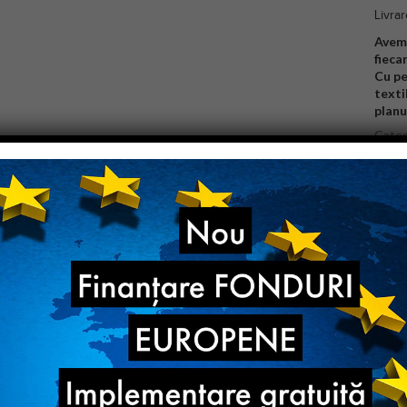
Livrar
Avem 
fieca
Cu pe
texti
planu
Categ
Bran
Stare
/61RF
/61RF
te tipurile de ateliere precum si pentru fabrici cu productii medii si mari