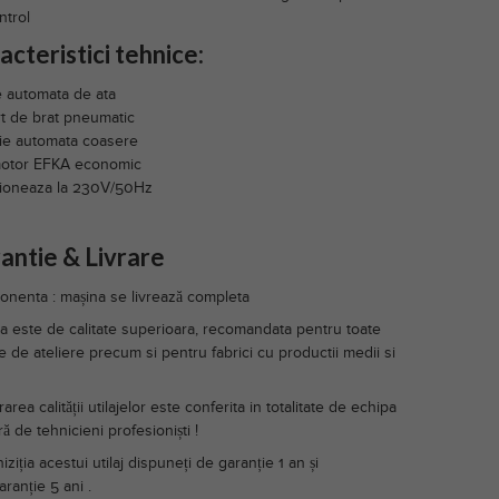
ntrol
acteristici tehnice:
e automata de ata
t de brat pneumatic
ie automata coasere
otor EFKA economic
ioneaza la 230V/50Hz
antie & Livrare
nenta : mașina se livrează completa
a este de calitate superioara, recomandata pentru toate
le de ateliere precum si pentru fabrici cu productii medii si
area calității utilajelor este conferita in totalitate de echipa
ă de tehnicieni profesioniști !
iziția acestui utilaj dispuneți de garanție 1 an și
ranție 5 ani .