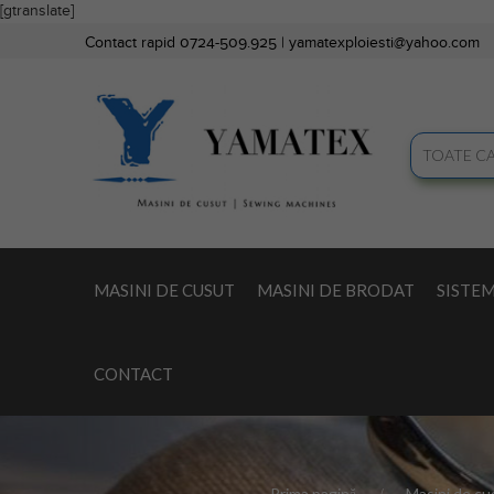
[gtranslate]
Contact rapid 0724-509.925 |
yamatexploiesti@yahoo.com
MASINI DE CUSUT
MASINI DE BRODAT
SISTEM
CONTACT
Prima pagină
Masini de cu