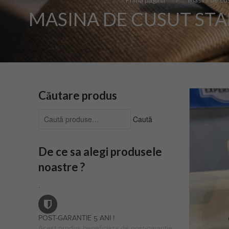
MASINA DE CUSUT STA
Căutare produs
Caută
Caută
după:
De ce sa alegi produsele
noastre ?
.
POST-GARANTIE 5 ANI !
Acest produs beneficiaza de post-garantie