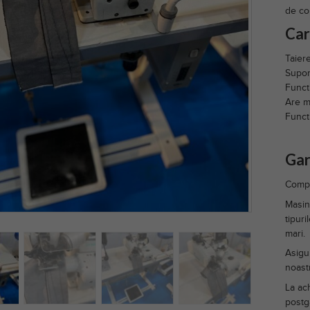
de co
Car
Taier
Supor
Funct
Are m
Funct
Gar
Compo
Masin
tipuri
mari.
Asigur
noastr
La ach
postga