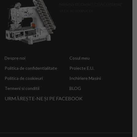
0
MASINA DE CUSUT CU ACOPERIRE
out
of
JACK JK-8009VCDI
5
Despre noi
Cosul meu
Politica de confidentialitate
Proiecte E.U.
Politica de cookieuri
Inchiriere Masini
Termeni si conditii
BLOG
URMĂREȘTE-NE ȘI PE FACEBOOK