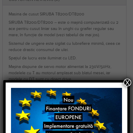
Masina de cusut SIRUBA T8200/DT8200
SIRUBA T8200/DT8200 – este o mașină computerizată cu 2
ace pentru cusut liniar sau în unghi cu graifer regular sau
mare, în funcție de model (vezi tabelul de mai jos).
Sistemul de ungere este sigilat cu lubrefiere minimă, ceea ce
reduce drastic consumul de ulei.
Spațiul de lucru este iluminat cu LED.
Mașina dispune de servo motor alimentat la 230V/50Hz,
modelele cu T au motorul amplasat sub blatul mesei, iar
modele cu DT sunt cu direct drive.
X
Masina de cusut SIRUBA T8200/DT8200
Videoclip cu masina in functiune
Player
video