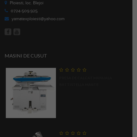
Ploiesti, loc. Blejoi
0724-509.925
yamatexploiesti@yahoo.com
MASINI DE CUSUT
0
PRESA DE CALCAT MANUALA
out
of
BATTISTELLA MARTE
5