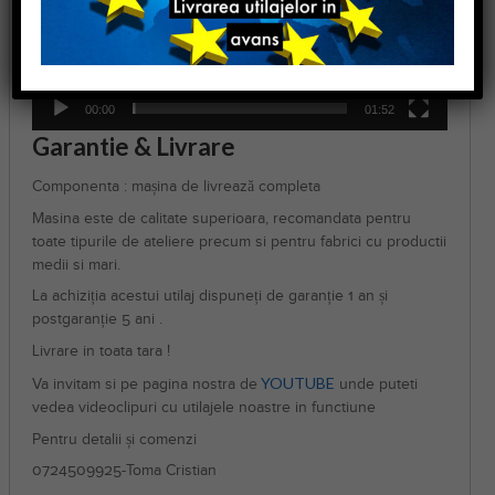
00:00
01:52
Garantie & Livrare
Componenta : mașina de livrează completa
Masina este de calitate superioara, recomandata pentru
toate tipurile de ateliere precum si pentru fabrici cu productii
medii si mari.
La achiziția acestui utilaj dispuneți de garanție 1 an și
postgaranție 5 ani .
Livrare in toata tara !
YOUTUBE
Va invitam si pe pagina nostra de
unde puteti
vedea videoclipuri cu utilajele noastre in functiune
Pentru detalii și comenzi
0724509925-Toma Cristian