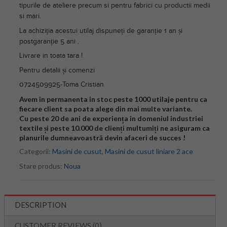
tipurile de ateliere precum si pentru fabrici cu productii medii
si mari.
La achiziția acestui utilaj dispuneți de garanție 1 an și
postgaranție 5 ani .
Livrare in toata tara !
Pentru detalii și comenzi
0724509925-Toma Cristian
Avem in permanenta in stoc peste 1000 utilaje pentru ca
fiecare client sa poata alege din mai multe variante.
Cu peste 20 de ani de experiența in domeniul industriei
textile și peste 10.000 de clienți multumiți ne asiguram ca
planurile dumneavoastră devin afaceri de succes !
Categorii:
Masini de cusut
,
Masini de cusut liniare 2 ace
Stare produs:
Noua
DESCRIPTION
CUSTOMER REVIEWS (0)