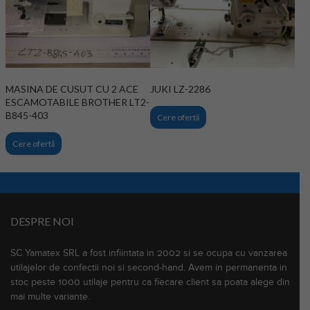
MASINA DE CUSUT CU 2 ACE
JUKI LZ-2286
ESCAMOTABILE BROTHER LT2-
B845-403
Cere ofertă
Cere ofertă
DESPRE NOI
SC Yamatex SRL a fost infiintata in 2002 si se ocupa cu vanzarea
utilajelor de confectii noi si second-hand. Avem in permanenta in
stoc peste 1000 utilaje pentru ca fiecare client sa poata alege din
mai multe variante.