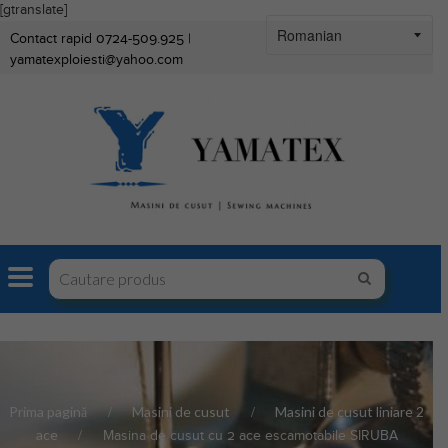
[gtranslate]
Contact rapid 0724-509.925 |
yamatexploiesti@yahoo.com
Prima pagină
Masini de cusut
Masini de cusut liniare 2
ace
Masina de cusut cu 2 ace escamotabile SIRUBA